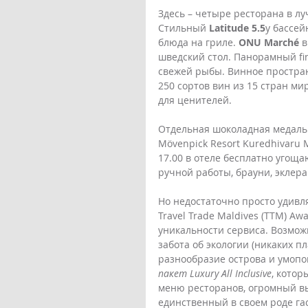
Здесь – четыре ресторана в л
Стильный 
Latitude 5.5
у бассей
блюда на гриле. 
ONU Marché
 
шведский стол. Панорамный fin
свежей рыбы. Винное простра
250 сортов вин из 15 стран ми
для ценителей. 
Отдельная шоколадная медаль 
Mӧvenpick Resort Kuredhivaru M
17.00 в отеле бесплатно угощ
ручной работы, брауни, экле
Но недостаточно просто удивл
Travel Trade Maldives (TTM) Aw
уникальности сервиса. Возмож
забота об экологии (никаких п
разнообразие острова и умопо
пакет Luxury All Inclusive
, кото
меню ресторанов, огромный выб
единственный в своем роде га