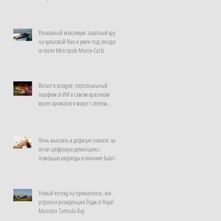
неделю
Роскошный максимум: закатный круиз
на культовой Riva и ужин под звездами
от отеля Metropole Monte-Carlo
Витает в воздухе: персональный
парфюм от ИИ в самом красивом
музее ароматов в мире с отелем
Rosewood Guangzhou
Лень мыслить и дефицит памяти: как
лечат цифровую деменцию с
помощью аюрведы в клинике Kalari
Rasayana, Индия
Новый взгляд на приватность: как
устроена резиденция Лодж от Royal
Mansour Tamuda Bay