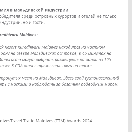
емия в мальдивской индустрии 
бедителя среди островных курортов и отелей не только 
ндустрии, но и гости.
edhivaru Maldives:  
 Resort Kuredhivaru Maldives находится на частном 
оону на севере Мальдивских островов, в 45 минутах на 
але.Гости могут выбрать размещение на одной из 105 
также 3 СПА-вилл с тремя спальнями на пляже.
етронутых мест на Мальдивах. Здесь свой густонаселенный 
ать с масками и наблюдать за богатым подводным миром, 
dives
Travel Trade Maldives (TTM) Awards 2024