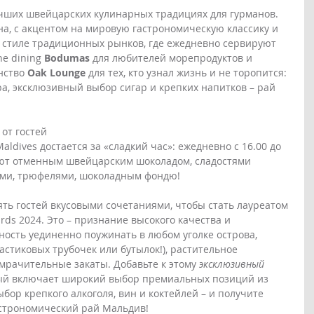
учших швейцарских кулинарных традициях для гурманов. 
на, c акцентом на мировую гастрономическую классику и 
в стиле традиционных рынков, где ежедневно сервируют 
e dining 
Bodumas
 для любителей морепродуктов и 
нство 
Oak Lounge 
для тех, кто узнал жизнь и не торопится: 
ра, эксклюзивный выбор сигар и крепких напитков – рай 
от гостей 
aldives достается за «сладкий час»: ежедневно с 16.00 до 
ают отменным швейцарским шоколадом, сладостями 
рами, трюфелями, шоколадным фондю!
ять гостей вкусовыми сочетаниями, чтобы стать лауреатом 
ards 2024. Это – признание высокого качества и 
ность уединенно поужинать в любом уголке острова, 
ластиковых трубочек или бутылок!), растительное 
мрачительные закаты. Добавьте к этому 
эксклюзивный 
рый включает широкий выбор премиальных позиций из 
ор крепкого алкоголя, вин и коктейлей – и получите 
строномический рай Мальдив! 