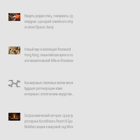
Увидеть редких птиц, покормить с рук
лемуров: сценарий семейного отпуска
от отеля Elysium, Кипр
Новый вкус в коллекции Rosewood
Hong Kong: левантийская кухня в поп-
апе мишленовской Mila из Rosewood
Doha
Как жировые стволовые клетки меняют
будущее регенерации кожи:
интервью с эстетическим хирургом
клиники La Prairie, Швейцария
Гастрономический хет-трик: сразу три
ресторана Kuredhivaru Resort & Spa
Maldives вошли в мировой гид Wine
Spectator