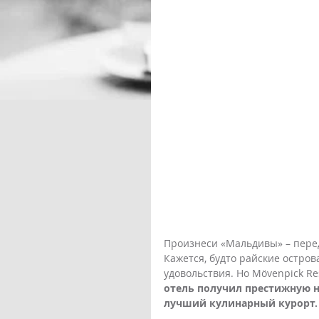
Произнеси «Мальдивы» – перед
Кажется, будто райские остро
удовольствия. Но Mӧvenpick Re
отель получил престижную наг
лучший кулинарный курорт.