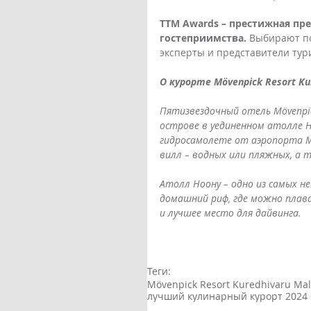
TTM Awards – престижная пр
гостеприимства.
 Выбирают по
эксперты и представители тури
О курорте Mövenpick Resort Kur
Пятизвездочный отель Mӧvenpick
острове в уединенном атолле Н
гидросамолете от аэропорта М
вилл – водных или пляжных, а 
Атолл Ноону – одно из самых н
домашний риф, где можно плав
и лучшее место для дайвинга.
Теги:
Mӧvenpick Resort Kuredhivaru Mal
лучший кулинарный курорт 2024