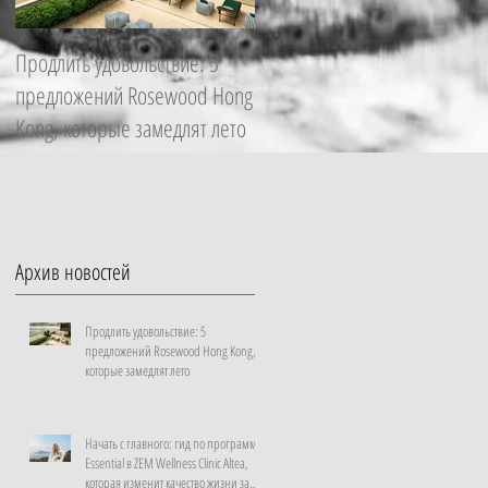
Продлить удовольствие: 5
Начать с главного: гид по
предложений Rosewood Hong
программе Essential в ZEM
Kong, которые замедлят лето
Wellness Clinic Altea, которая
изменит качество жизни за
неделю
Архив новостей
Продлить удовольствие: 5
предложений Rosewood Hong Kong,
которые замедлят лето
Начать с главного: гид по программе
Essential в ZEM Wellness Clinic Altea,
которая изменит качество жизни за