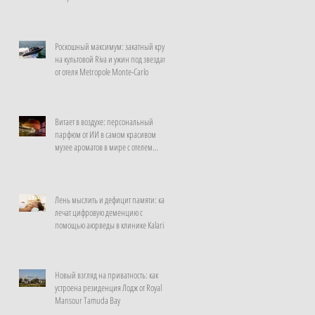
неделю
Роскошный максимум: закатный круиз
на культовой Riva и ужин под звездами
от отеля Metropole Monte-Carlo
Витает в воздухе: персональный
парфюм от ИИ в самом красивом
музее ароматов в мире с отелем
Rosewood Guangzhou
Лень мыслить и дефицит памяти: как
лечат цифровую деменцию с
помощью аюрведы в клинике Kalari
Rasayana, Индия
Новый взгляд на приватность: как
устроена резиденция Лодж от Royal
Mansour Tamuda Bay