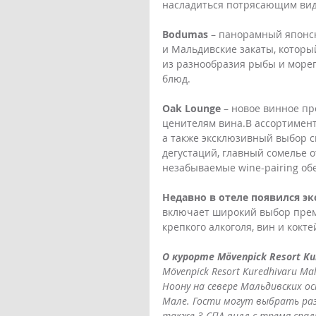
насладиться потрясающим вид
Bodumas
 – панорамный японск
и Мальдивские закаты, который
из разнообразия рыбы и мореп
блюд.
Oak Lounge
 – новое винное пр
ценителям вина.В ассортимент
а также эксклюзивный выбор с
дегустаций, главный сомелье о
незабываемые wine-pairing об
Недавно в отеле появился экс
включает широкий выбор прем
крепкого алкоголя, вин и кокте
О курорте Mövenpick Resort Kur
Mӧvenpick Resort Kuredhivaru M
Ноону на севере Мальдивских о
Мале. Гости могут выбрать раз
также 3 СПА-вилл с тремя спал