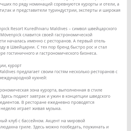
учших по ряду номинаций соревнуются курорты и отели, а 
сти,так и представители туриндустрии, эксперты и широкая 
ick Resort Kuredhivaru Maldives – символ швейцарского 
 Mövenpick славится своей гастрономической 
ети началась именно с ресторанов. А первый отель 
оду в Швейцарии. С тех пор бренд быстро рос и стал 
е гостиничного и гастрономического бизнеса.
ии, курорт 
Maldives предлагает своим гостям несколько ресторанов с 
международной кухней:
строномическая зона курорта, выполненная в стиле 
Здесь подают завтрак и ужин в концепции шведского 
редиентов. В ресторане ежедневно проводятся 
 неделю играет живая музыка. 
ный клуб с бассейном. Акцент на мировой 
блюдахна гриле. Здесь можно пообедать, поужинать и 