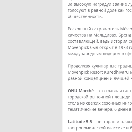
За высокую наградуи звание л
голосуют в равной доле как го
общественность.
Роскошный остров-отель Mövenp
качества на Мальдивах. Бренд
составляющей, ведь история с
Mövenpick был открыт в 1973 г
международным лидером в сфер
Продолжая кулинарные традиц
Mövenpick Resort Kuredhivaru 
разной концепцией и лучшей 
ONU Marché
 – это главная га
городской рыночной площади. 
стола из свежих сезонных инг
тематические вечера, 6 дней в
Latitude 5.5
 – ресторан и пляж
гастрономической классике и 