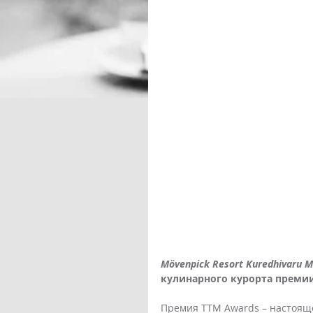
Mövenpick Resort Kuredhivaru M
кулинарного курорта премии T
Премия TTM Awards – настояще