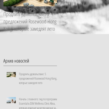
Продлить удовольствие: 5
Начать с главного: гид по
предложений Rosewood Hong
программе Essential в ZEM
Kong, которые замедлят лето
Wellness Clinic Altea, которая
изменит качество жизни за
неделю
Архив новостей
Продлить удовольствие: 5
предложений Rosewood Hong Kong,
которые замедлят лето
Начать с главного: гид по программе
Essential в ZEM Wellness Clinic Altea,
которая изменит качество жизни за