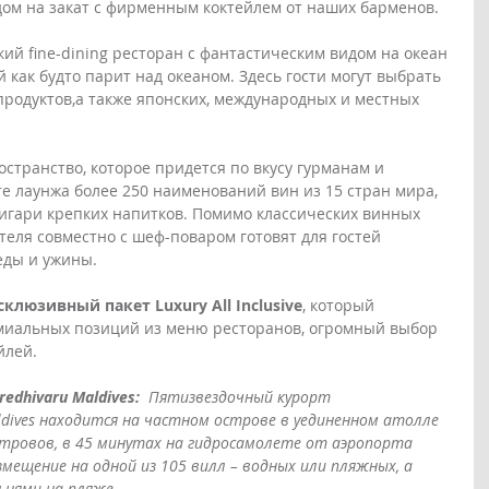
ом на закат с фирменным коктейлем от наших барменов. 
ий fine-dining ресторан c фантастическим видом на океан 
 как будто парит над океаном. Здесь гости могут выбрать 
родуктов,а также японских, международных и местных 
остранство, которое придется по вкусу гурманам и 
е лаунжа более 250 наименований вин из 15 стран мира, 
игари крепких напитков. Помимо классических винных 
теля совместно с шеф-поваром готовят для гостей 
еды и ужины.
клюзивный пакет Luxury All Inclusive
, который 
иальных позиций из меню ресторанов, огромный выбор 
йлей.
edhivaru Maldives:  
Пятизвездочный курорт 
aldives находится на частном острове в уединенном атолле 
стровов, в 45 минутах на гидросамолете от аэропорта 
мещение на одной из 105 вилл – водных или пляжных, а 
ьнями на пляже.