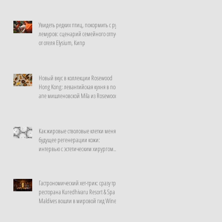
Увидеть редких птиц, покормить с рук
лемуров: сценарий семейного отпуска
от отеля Elysium, Кипр
Новый вкус в коллекции Rosewood
Hong Kong: левантийская кухня в поп-
апе мишленовской Mila из Rosewood
Doha
Как жировые стволовые клетки меняют
будущее регенерации кожи:
интервью с эстетическим хирургом
клиники La Prairie, Швейцария
Гастрономический хет-трик: сразу три
ресторана Kuredhivaru Resort & Spa
Maldives вошли в мировой гид Wine
Spectator