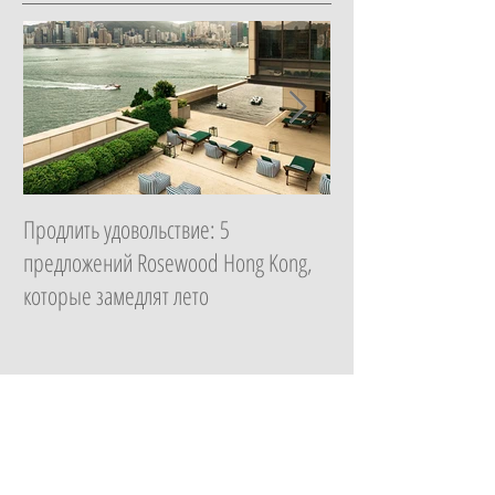
Продлить удовольствие: 5
Начать с главного: 
предложений Rosewood Hong Kong,
Essential в ZEM Welln
которые замедлят лето
которая изменит ка
неделю
Архив новостей
Продлить удовольствие: 5 предложений