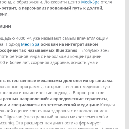
тренд, а образ жизни. Лонжевити центр 
Medi-Spa
 отеля 
s-ретрит, а персонализированный путь к долгой, 
зни.
мации
ощадью 4000 м², уже называют самым впечатляющим 
а. Подход 
Medi-Spa
основан на интегративной 
софией так называемых Blue Zones
 – «голубых зон» 
т пять регионов мира с наибольшей концентрацией 
0 и более лет, сохраняя здоровье, ясность ума и 
ть естественные механизмы долголетия организма.
рованные программы, которые сочетают медицинскую 
хнологии и холистические подходы. В пространстве 
 разных направлений: аюрведические терапевты, 
ачи и специалисты по эстетической медицине.
Каждая 
льной оценки состояния здоровья с использованием 
я Oligoscan (спектральный анализ микроэлементов) и 
 Accuniq. Эта расширенная диагностика формирует 
о, метаболического и эмоционального состояния. И уже на 