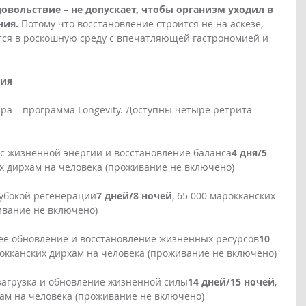
удовольствие – не допускает, чтобы организм уходил в 
ния.
 Потому что восстановление строится не на аскезе, 
тся в роскошную среду с впечатляющей гастрономией и 
тия
a – программа Longevity. Доступны четыре ретрита 
с жизненной энергии и восстановление баланса
4 дня/5 
их дирхам на человека (проживание не включено) 
лубокой регенерации
7 дней/8 ночей
, 65 000 марокканских 
ивание не включено)
ее обновление и восстановление жизненных ресурсов
10 
рокканских дирхам на человека (проживание не включено)
загрузка и обновление жизненной силы
14 дней/15 ночей
, 
хам на человека (проживание не включено)