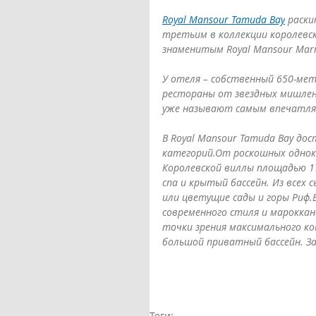
Royal Mansour Tamuda Bay
 раски
третьим в коллекции королевск
знаменитым Royal Mansour Marra
У отеля – собственный 650-мет
рестораны от звездных мишлен
уже называют самым впечатляю
В Royal Mansour Tamuda Bay до
категорий.От роскошных одно
Королевской виллы площадью 17
спа и крытый бассейн. Из всех
или цветущие сады и горы Риф
современного стиля и мароккан
точки зрения максимального ко
большой приватный бассейн. За
Теги: