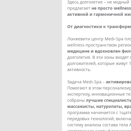
Здесь долголетие – не модный 
предлагает 
не просто wellnes
активной и гармоничной жи
От диагностики к трансфор
Лонжевити центр Medi-Spa пл
wellness-пространством регион
медицине и вдохновлен фило
долголетия. В эти зоны входя
долгожителей, которые живут 10
активность. 
Задача Medi-Spa – 
активирова
Помогают в этом персонализи
экспертизу, инновационные те
собраны 
лучшие специалисты
массажисты, натуропаты, вр
программа начинается с тщате
передовых технологий, включа
систему анализа состава тела
комплексную карту физическог