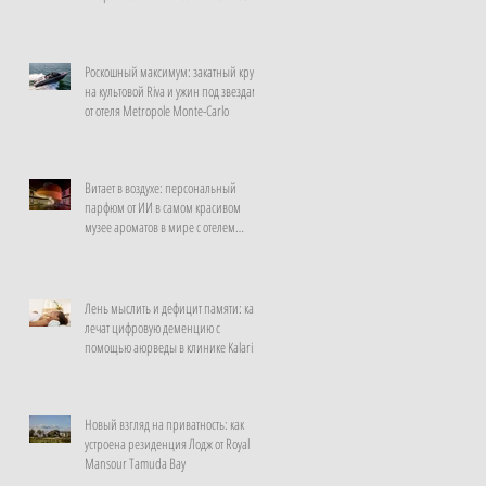
неделю
Роскошный максимум: закатный круиз
на культовой Riva и ужин под звездами
от отеля Metropole Monte-Carlo
Витает в воздухе: персональный
парфюм от ИИ в самом красивом
музее ароматов в мире с отелем
Rosewood Guangzhou
Лень мыслить и дефицит памяти: как
лечат цифровую деменцию с
помощью аюрведы в клинике Kalari
Rasayana, Индия
Новый взгляд на приватность: как
устроена резиденция Лодж от Royal
Mansour Tamuda Bay