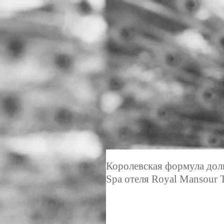
Королевская формула долг
Spa отеля Royal Mansour