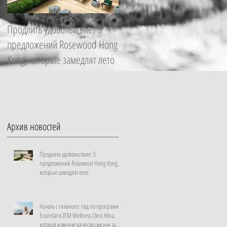
Продлить удовольствие: 5
Начать с главного: гид по
предложений Rosewood Hong
программе Essential в ZEM
Kong, которые замедлят лето
Wellness Clinic Altea, которая
изменит качество жизни за
неделю
Архив новостей
Продлить удовольствие: 5
предложений Rosewood Hong Kong,
которые замедлят лето
Начать с главного: гид по программе
Essential в ZEM Wellness Clinic Altea,
которая изменит качество жизни за