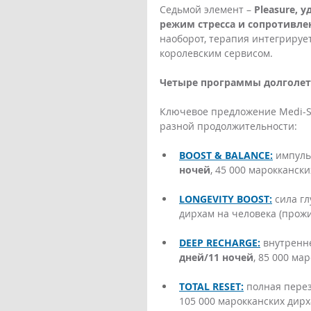
Седьмой элемент – 
Pleasure, 
режим стресса и сопротивле
наоборот, терапия интегрируе
королевским сервисом.  
Четыре программы долголе
Ключевое предложение Medi-Sp
разной продолжительности: 
BOOST & BALANCE:
 импуль
ночей
, 45 000 марокканск
LONGEVITY BOOST:
 сила г
дирхам на человека (прож
DEEP RECHARGE:
 внутренн
дней/11 ночей
, 85 000 ма
TOTAL RESET:
 полная пере
105 000 марокканских дир