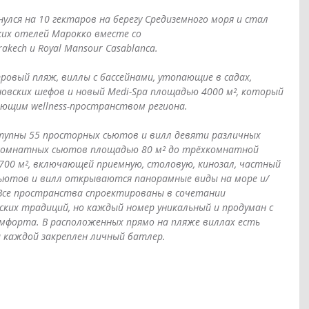
нулся на 10 гектаров на берегу Средиземного моря и стал 
их отелей Марокко вместе со 
kech и Royal Mansour Casablanca. 
ровый пляж, виллы с бассейнами, утопающие в садах, 
овских шефов и новый Medi-Spa площадью 4000 м², который 
щим wellness-пространством региона.
ступны 55 просторных сьютов и вилл девяти различных 
комнатных сьютов площадью 80 м² до трёхкомнатной 
00 м², включающей приемную, столовую, кинозал, частный 
 сьютов и вилл открываются панорамные виды на море и/
.Все пространства спроектированы в сочетании 
ских традиций, но каждый номер уникальный и продуман с 
мфорта. В расположенных прямо на пляже виллах есть 
 каждой закреплен личный батлер.