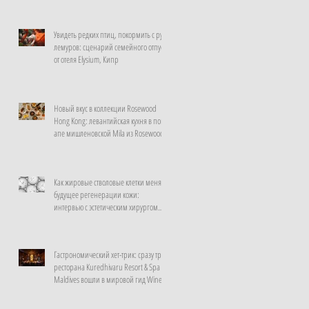
Увидеть редких птиц, покормить с рук
лемуров: сценарий семейного отпуска
от отеля Elysium, Кипр
Новый вкус в коллекции Rosewood
Hong Kong: левантийская кухня в поп-
апе мишленовской Mila из Rosewood
Doha
Как жировые стволовые клетки меняют
будущее регенерации кожи:
интервью с эстетическим хирургом
клиники La Prairie, Швейцария
Гастрономический хет-трик: сразу три
ресторана Kuredhivaru Resort & Spa
Maldives вошли в мировой гид Wine
Spectator