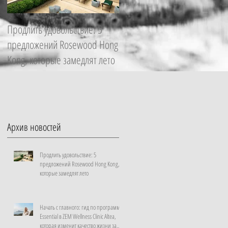
Продлить удовольствие: 5
Начать с главного: гид по
предложений Rosewood Hong
программе Essential в ZEM
Kong, которые замедлят лето
Wellness Clinic Altea, которая
изменит качество жизни за
неделю
Архив новостей
Продлить удовольствие: 5
предложений Rosewood Hong Kong,
которые замедлят лето
Начать с главного: гид по программе
Essential в ZEM Wellness Clinic Altea,
которая изменит качество жизни за