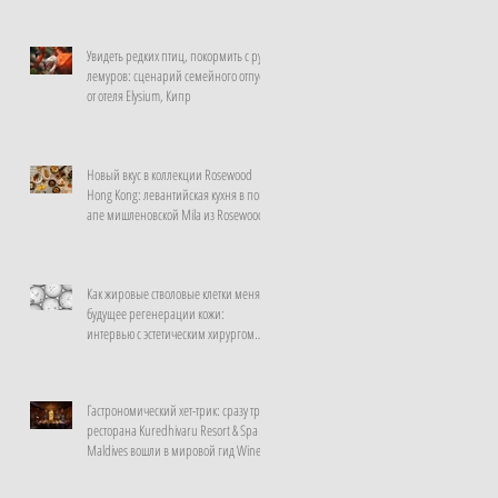
Увидеть редких птиц, покормить с рук
лемуров: сценарий семейного отпуска
от отеля Elysium, Кипр
Новый вкус в коллекции Rosewood
Hong Kong: левантийская кухня в поп-
апе мишленовской Mila из Rosewood
Doha
Как жировые стволовые клетки меняют
будущее регенерации кожи:
интервью с эстетическим хирургом
клиники La Prairie, Швейцария
Гастрономический хет-трик: сразу три
ресторана Kuredhivaru Resort & Spa
Maldives вошли в мировой гид Wine
Spectator