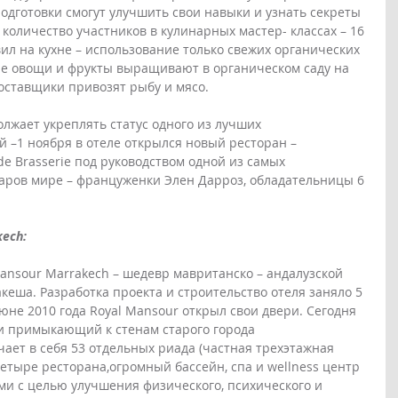
одготовки смогут улучшить свои навыки и узнать секреты 
количество участников в кулинарных мастер- классах – 16 
ил на кухне – использование только свежих органических 
ые овощи и фрукты выращивают в органическом саду на 
оставщики привозят рыбу и мясо.
лжает укреплять статус одного из лучших 
 –1 ноября в отеле открылся новый ресторан – 
e Brasserie под руководством одной из самых 
ров мире – француженки Элен Дарроз, обладательницы 6 
ech:
ansour Marrakech – шедевр мавританско – андалузской 
еша. Разработка проекта и строительство отеля заняло 5 
не 2010 года Royal Mansour открыл свои двери. Сегодня 
и примыкающий к стенам старого города 
ает в себя 53 отдельных риада (частная трехэтажная 
четыре ресторана,огромный бассейн, спа и wellness центр 
и с целью улучшения физического, психического и 