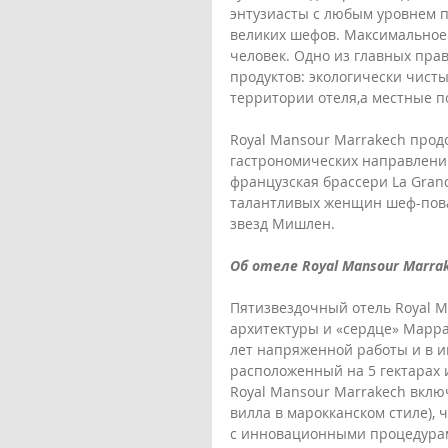
энтузиасты с любым уровнем п
великих шефов. Максимальное 
человек. Одно из главных прав
продуктов: экологически чист
территории отеля,а местные п
Royal Mansour Marrakech продо
гастрономических направлений
французская брассери La Grand
талантливых женщин шеф-пова
звезд Мишлен.  
Об отеле Royal Mansour Marrak
Пятизвездочный отель Royal M
архитектуры и «сердце» Маррак
лет напряженной работы и в ию
расположенный на 5 гектарах 
Royal Mansour Marrakech включ
вилла в марокканском стиле), 
с инновационными процедурам