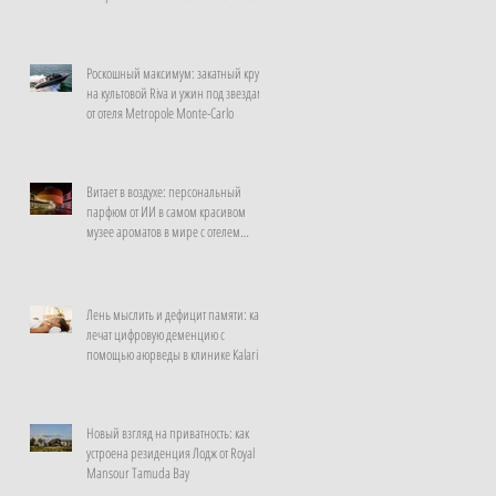
неделю
Роскошный максимум: закатный круиз
на культовой Riva и ужин под звездами
от отеля Metropole Monte-Carlo
Витает в воздухе: персональный
парфюм от ИИ в самом красивом
музее ароматов в мире с отелем
Rosewood Guangzhou
Лень мыслить и дефицит памяти: как
лечат цифровую деменцию с
помощью аюрведы в клинике Kalari
Rasayana, Индия
Новый взгляд на приватность: как
устроена резиденция Лодж от Royal
Mansour Tamuda Bay