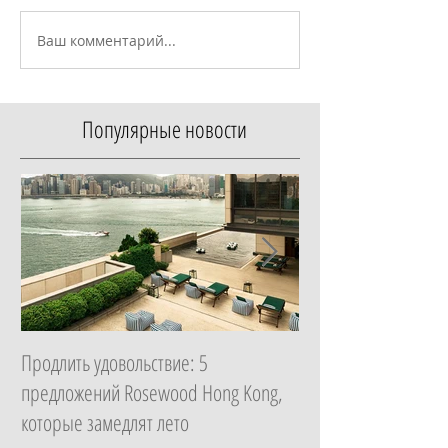
Ваш комментарий...
Популярные новости
Продлить удовольствие: 5
Начать с главного: 
предложений Rosewood Hong Kong,
Essential в ZEM Welln
которые замедлят лето
которая изменит ка