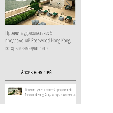
Продлить удовольствие: 5
Начать с главного: 
предложений Rosewood Hong Kong,
Essential в ZEM Welln
которые замедлят лето
которая изменит ка
неделю
Архив новостей
Продлить удовольствие: 5 предложений
Rosewood Hong Kong, которые замедлят лето