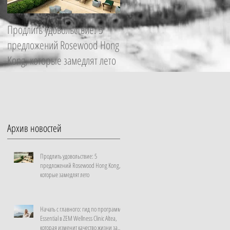
Продлить удовольствие: 5
Начать с главного: гид по
предложений Rosewood Hong
программе Essential в ZEM
Kong, которые замедлят лето
Wellness Clinic Altea, которая
изменит качество жизни за
неделю
Архив новостей
Продлить удовольствие: 5
предложений Rosewood Hong Kong,
которые замедлят лето
Начать с главного: гид по программе
Essential в ZEM Wellness Clinic Altea,
которая изменит качество жизни за