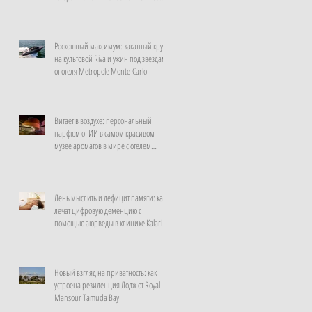
неделю
Роскошный максимум: закатный круиз
на культовой Riva и ужин под звездами
от отеля Metropole Monte-Carlo
Витает в воздухе: персональный
парфюм от ИИ в самом красивом
музее ароматов в мире с отелем
Rosewood Guangzhou
Лень мыслить и дефицит памяти: как
лечат цифровую деменцию с
помощью аюрведы в клинике Kalari
Rasayana, Индия
Новый взгляд на приватность: как
устроена резиденция Лодж от Royal
Mansour Tamuda Bay