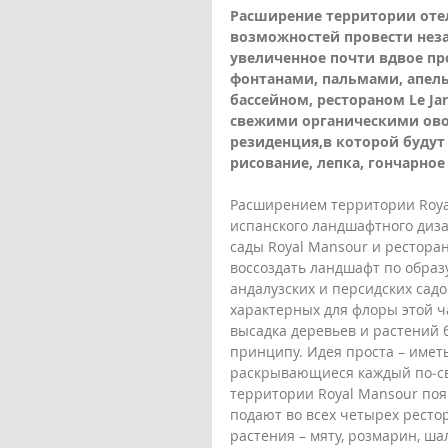
Расширение территории отел
возможностей провести нез
увеличенное почти вдвое пр
фонтанами, пальмами, апе
бассейном, рестораном Le Ja
свежими органическими ово
резиденция,в которой будут
рисование, лепка, гончарное
Расширением территории Royal
испанского ландшафтного диза
сады Royal Mansour и ресторан
воссоздать ландшафт по образ
андалузских и персидских сад
характерных для флоры этой ч
высадка деревьев и растений 
принципу. Идея проста – имет
раскрывающиеся каждый по‑сво
территории Royal Mansour поя
подают во всех четырех рестор
растения – мяту, розмарин, ша