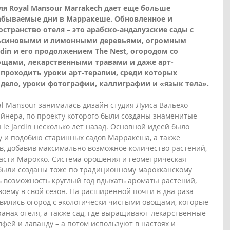
я Royal Mansour Marrakech дает еще больше 
абываемые дни в Марракеше. Обновленное и 
остранство отеля
–
это арабско-андалузские сады с 
льсиновыми и лимонными деревьями, огромным 
rdin и его продолжением The Nest, огородом со 
щами, лекарственными травами и даже арт-
 проходить уроки арт-терапии, среди которых 
 дело, уроки фотографии, каллиграфии и «язык тела».
 Mansour занималась дизайн студия Луиса Вальехо – 
йнера, по проекту которого были созданы знаменитые 
 le Jardin несколько лет назад. Основной идеей было 
у и подобию старинных садов Марракеша, а также 
ов, добавив максимально возможное количество растений, 
асти Марокко. Система орошения и геометрическая 
были созданы тоже по традиционному марокканскому 
ь возможность круглый год вдыхать ароматы растений, 
ему в свой сезон. На расширенной почти в два раза 
вились огород с экологически чистыми овощами, которые 
анах отеля, а также сад, где выращивают лекарственные 
лфей и лаванду – а потом используют в настоях и 