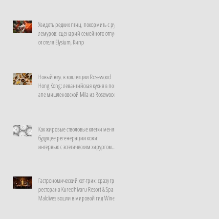
Увидеть редких птиц, покормить с рук
лемуров: сценарий семейного отпуска
от отеля Elysium, Кипр
Новый вкус в коллекции Rosewood
Hong Kong: левантийская кухня в поп-
апе мишленовской Mila из Rosewood
Doha
Как жировые стволовые клетки меняют
будущее регенерации кожи:
интервью с эстетическим хирургом
клиники La Prairie, Швейцария
Гастрономический хет-трик: сразу три
ресторана Kuredhivaru Resort & Spa
Maldives вошли в мировой гид Wine
Spectator