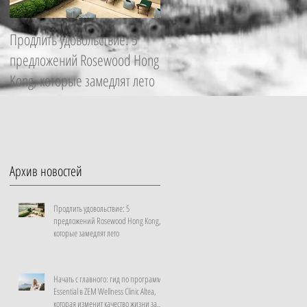
Продлить удовольствие: 5
Начать с главного: гид по
предложений Rosewood Hong
программе Essential в ZEM
Kong, которые замедлят лето
Wellness Clinic Altea, которая
изменит качество жизни за
неделю
Архив новостей
Продлить удовольствие: 5
предложений Rosewood Hong Kong,
которые замедлят лето
Начать с главного: гид по программе
Essential в ZEM Wellness Clinic Altea,
которая изменит качество жизни за