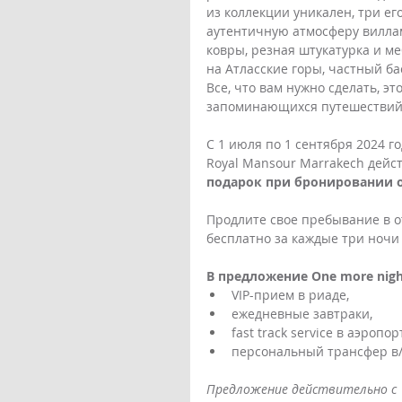
из коллекции уникален, три ег
аутентичную атмосферу виллам
ковры, резная штукатурка и ме
на Атласские горы, частный б
Все, что вам нужно сделать, эт
запоминающихся путешествий 
С 1 июля по 1 сентября 2024 г
Royal Mansour Marrakech дейс
подарок при бронировании от
Продлите свое пребывание в о
бесплатно за каждые три ночи
В предложение One more nigh
VIP-прием в риаде,
ежедневные завтраки,
fast track service в аэроп
персональный трансфер в
Предложение действительно с 1