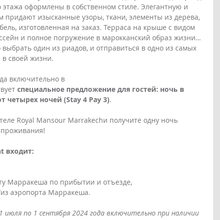
о этажа оформлены в собственном стиле. Элегантную и 
 придают изысканные узоры, ткани, элементы из дерева, 
бель, изготовленная на заказ. Терраса на крыше с видом 
ассейн и полное погружение в марокканский образ жизни… 
о выбрать один из риадов, и отправиться в одно из самых 
в своей жизни.
ода включительно в 
твует
 специальное предложение для гостей: ночь в 
 четырех ночей (Stay 4 Pay 3)
.
теле Royal Mansour Marrakechи получите одну ночь 
 проживания!
t входит:
орту Марракеша по прибытии и отъезде,
/из аэропорта Марракеша.
 июля по 1 сентября 2024 года включительно при наличии 