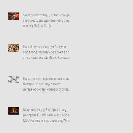
Увидеть редких птиц, покормить с рук
лемуров: сценарий семейного отпуска
от отеля Elysium, Кипр
Новый вкус в коллекции Rosewood
Hong Kong: левантийская кухня в поп-
апе мишленовской Mila из Rosewood
Doha
Как жировые стволовые клетки меняют
будущее регенерации кожи:
интервью с эстетическим хирургом
клиники La Prairie, Швейцария
Гастрономический хет-трик: сразу три
ресторана Kuredhivaru Resort & Spa
Maldives вошли в мировой гид Wine
Spectator