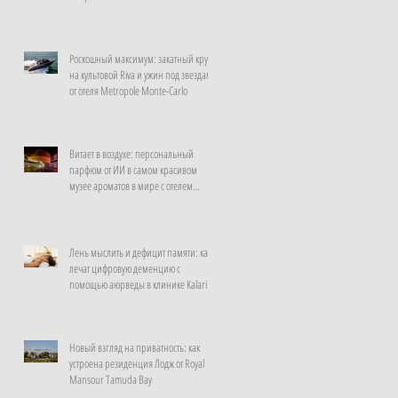
неделю
Роскошный максимум: закатный круиз
на культовой Riva и ужин под звездами
от отеля Metropole Monte-Carlo
Витает в воздухе: персональный
парфюм от ИИ в самом красивом
музее ароматов в мире с отелем
Rosewood Guangzhou
Лень мыслить и дефицит памяти: как
лечат цифровую деменцию с
помощью аюрведы в клинике Kalari
Rasayana, Индия
Новый взгляд на приватность: как
устроена резиденция Лодж от Royal
Mansour Tamuda Bay