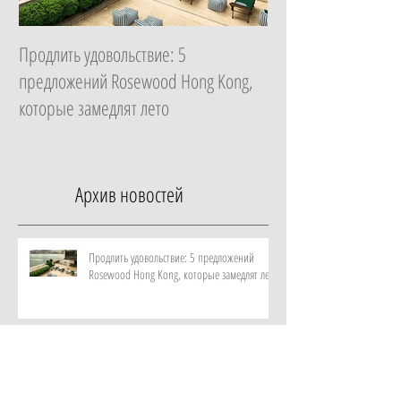
Продлить удовольствие: 5
Начать с главного: 
предложений Rosewood Hong Kong,
Essential в ZEM Welln
которые замедлят лето
которая изменит ка
неделю
Архив новостей
Продлить удовольствие: 5 предложений
Rosewood Hong Kong, которые замедлят лето
Начать с главного: гид по программе
Essential в ZEM Wellness Clinic Altea, которая
изменит качество жизни за неделю