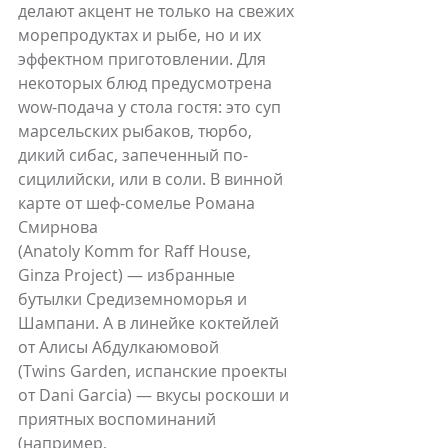
делают акцент не только на свежих 
морепродуктах и рыбе, но и их 
эффектном приготовлении. Для 
некоторых блюд предусмотрена 
wow-подача у стола гостя: это суп 
марсельских рыбаков, тюрбо, 
дикий сибас, запеченный по-
сицилийски, или в соли. В винной 
карте от шеф-сомелье Романа 
Смирнова 
(Anatoly Komm for Raff House, 
Ginza Project) — избранные 
бутылки Средиземноморья и 
Шампани. А в линейке коктейлей 
от Алисы Абдулкаюмовой 
(Twins Garden, испанские проекты 
от Dani Garcia) — вкусы роскоши и 
приятных воспоминаний 
(например, 