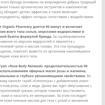
 этого бренда основаны на возрождении добрых традиций 
ании только органических экстрактов и компонентов. 
y обладает детокс-эффектом, а также включает 
нгредиенты, эффект которых сопоставим с воздействием 
 Organic Pharmacy длится 90 минут и включает 
ие всего тела солью, морскими водорослями и 
нной бьюти-формулой бренда. 
За скрабированием 
ывание из морских водорослей и эвкалипта с 
пелевой грязи и массаж головы. Эта спа-процедура 
ищение, помогает вывести из организма накопившиеся 
ляцию кожи всего тела.
ал «Rose Body Renewal» продолжительностью 90 
 использованием эфирных масел розы и жасмина, 
ельными и глубоко увлажняющими свойствами. 
Во 
кожу наносят скраб «Клеопатра» с добавлением иланг-
стков розы, соли и меда. Далее вас ждет обертывание с 
пропелевой грязью, которое поможет восстановить 
 кожи и насытить ее минералами. За этим последует 
ие кожи нежным маслом для тела с розой и жасмином 