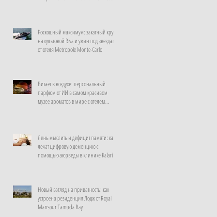
неделю
Роскошный максимум: закатный круиз
на культовой Riva и ужин под звездами
от отеля Metropole Monte-Carlo
Витает в воздухе: персональный
парфюм от ИИ в самом красивом
музее ароматов в мире с отелем
Rosewood Guangzhou
Лень мыслить и дефицит памяти: как
лечат цифровую деменцию с
помощью аюрведы в клинике Kalari
Rasayana, Индия
Новый взгляд на приватность: как
устроена резиденция Лодж от Royal
Mansour Tamuda Bay