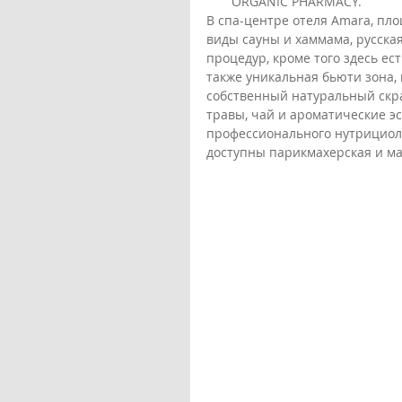
ORGANIC PHARMACY.
В спа-центре отеля Amara, площ
виды сауны и хаммама, русская
процедур, кроме того здесь ес
также уникальная бьюти зона,
собственный натуральный скраб
травы, чай и ароматические эс
профессионального нутрициоло
доступны парикмахерская и м