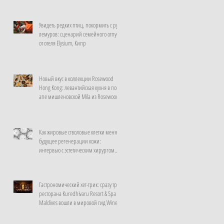
Увидеть редких птиц, покормить с рук
лемуров: сценарий семейного отпуска
от отеля Elysium, Кипр
Новый вкус в коллекции Rosewood
Hong Kong: левантийская кухня в поп-
апе мишленовской Mila из Rosewood
Doha
Как жировые стволовые клетки меняют
будущее регенерации кожи:
интервью с эстетическим хирургом
клиники La Prairie, Швейцария
Гастрономический хет-трик: сразу три
ресторана Kuredhivaru Resort & Spa
Maldives вошли в мировой гид Wine
Spectator