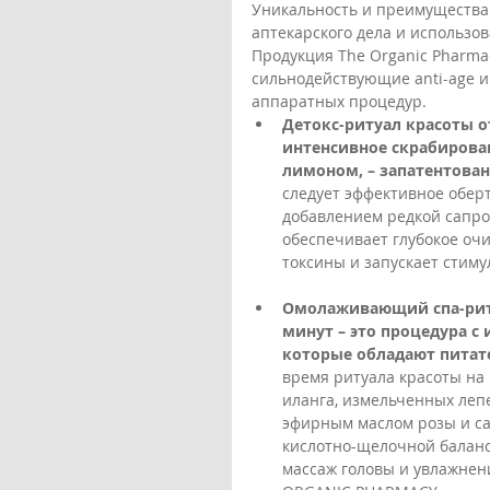
Уникальность и преимущества
аптекарского дела и использов
Продукция The Organic Pharmac
сильнодействующие anti-age и
аппаратных процедур.
Детокс-ритуал красоты от
интенсивное скрабирован
лимоном, – запатентова
следует эффективное оберт
добавлением редкой сапро
обеспечивает глубокое оч
токсины и запускает стиму
Омолаживающий спа-риту
минут – это процедура с
которые обладают питат
время ритуала красоты на 
иланга, измельченных лепе
эфирным маслом розы и са
кислотно-щелочной баланс
массаж головы и увлажнен