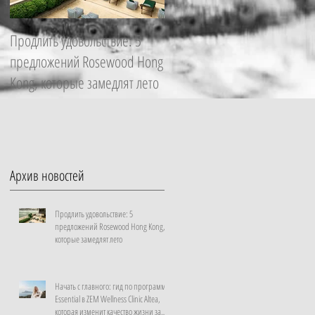
Продлить удовольствие: 5
Начать с главного: гид по
предложений Rosewood Hong
программе Essential в ZEM
Kong, которые замедлят лето
Wellness Clinic Altea, которая
изменит качество жизни за
неделю
Архив новостей
Продлить удовольствие: 5
предложений Rosewood Hong Kong,
которые замедлят лето
Начать с главного: гид по программе
Essential в ZEM Wellness Clinic Altea,
которая изменит качество жизни за