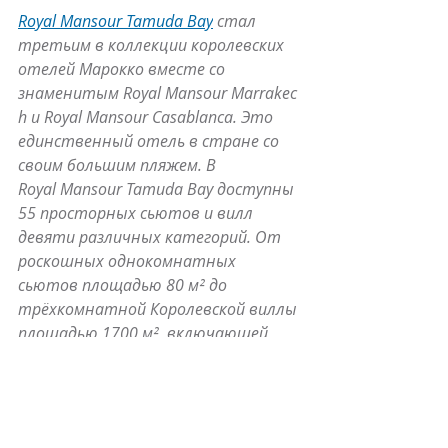
Royal Mansour Tamuda Bay
 стал 
третьим в коллекции королевских 
отелей Марокко вместе со 
знаменитым Royal Mansour Marrakec
h и Royal Mansour Casablanca. Это 
единственный отель в стране со 
своим большим пляжем. В 
Royal Mansour Tamuda Bay доступны 
55 просторных сьютов и вилл 
девяти различных категорий. От 
роскошных однокомнатных 
сьютов площадью 80 м² до 
трёхкомнатной Королевской виллы 
площадью 1700 м², включающей 
приемную, столовую, кинозал, 
частный спа и крытый 
бассейн. В Tamuda Bay за каждой 
виллой закреплен личный 