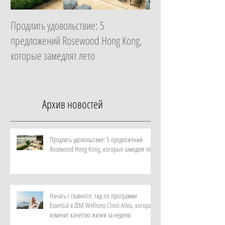
Продлить удовольствие: 5
Начать с главного: 
предложений Rosewood Hong Kong,
Essential в ZEM Welln
которые замедлят лето
которая изменит ка
неделю
Архив новостей
Продлить удовольствие: 5 предложений
Rosewood Hong Kong, которые замедлят лето
Начать с главного: гид по программе
Essential в ZEM Wellness Clinic Altea, которая
изменит качество жизни за неделю