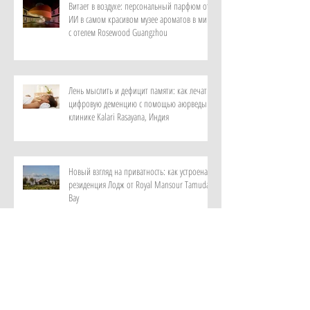
Витает в воздухе: персональный парфюм от
ИИ в самом красивом музее ароматов в мире
с отелем Rosewood Guangzhou
Лень мыслить и дефицит памяти: как лечат
цифровую деменцию с помощью аюрведы в
клинике Kalari Rasayana, Индия
Новый взгляд на приватность: как устроена
резиденция Лодж от Royal Mansour Tamuda
Bay
Увидеть редких птиц, покормить с рук
лемуров: сценарий семейного отпуска от
отеля Elysium, Кипр