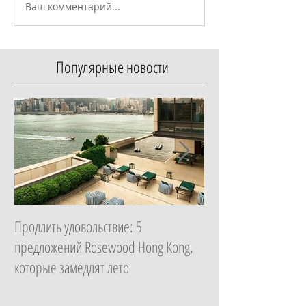
Ваш комментарий...
Популярные новости
Продлить удовольствие: 5
Начать с главного: 
предложений Rosewood Hong Kong,
Essential в ZEM Welln
которые замедлят лето
которая изменит ка
неделю