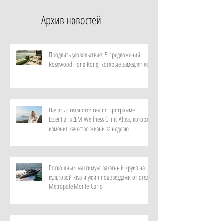
Архив новостей
Продлить удовольствие: 5 предложений
Rosewood Hong Kong, которые замедлят лето
Начать с главного: гид по программе
Essential в ZEM Wellness Clinic Altea, которая
изменит качество жизни за неделю
Роскошный максимум: закатный круиз на
культовой Riva и ужин под звездами от отеля
Metropole Monte-Carlo