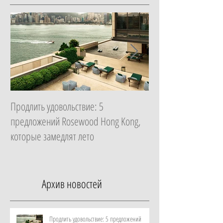
Продлить удовольствие: 5
Начать с главного: 
предложений Rosewood Hong Kong,
Essential в ZEM Welln
которые замедлят лето
которая изменит ка
неделю
Архив новостей
Продлить удовольствие: 5 предложений