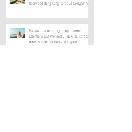
Rosewood Hong Kong, которые замедлят лето
Начать с главного: гид по программе
Essential в ZEM Wellness Clinic Altea, которая
изменит качество жизни за неделю
Роскошный максимум: закатный круиз на
культовой Riva и ужин под звездами от отеля
Metropole Monte-Carlo
Витает в воздухе: персональный парфюм от
ИИ в самом красивом музее ароматов в мире
с отелем Rosewood Guangzhou