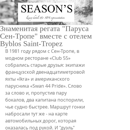
Знаменитая регата "Паруса
Сен-Тропе" вместе с отелем
Byblos Saint-Tropez
В 1981 году рядом с Сен-Тропе, в 
модном ресторане «Club 55»  
собрались старые друзья: экипажи 
ru
/
en
французской двенадцатиметровой 
яхты «Ikra» и американского 
парусника «Swan 44 Pride». Слово 
за слово и, пропустив пару 
бокалов, два капитана поспорили, 
чье судно быстрее. Маршрут гонки 
набросали тут же - на карте 
автомобильных дорог, которая 
оказалась под рукой. И "дуэль" 