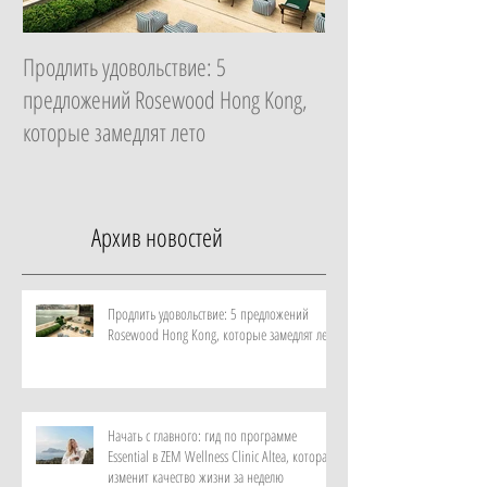
Продлить удовольствие: 5
Начать с главного: 
предложений Rosewood Hong Kong,
Essential в ZEM Welln
которые замедлят лето
которая изменит ка
неделю
Архив новостей
Продлить удовольствие: 5 предложений
Rosewood Hong Kong, которые замедлят лето
Начать с главного: гид по программе
Essential в ZEM Wellness Clinic Altea, которая
изменит качество жизни за неделю