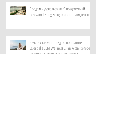
Продлить удовольствие: 5 предложений
Rosewood Hong Kong, которые замедлят лето
Начать с главного: гид по программе
Essential в ZEM Wellness Clinic Altea, которая
изменит качество жизни за неделю
Роскошный максимум: закатный круиз на
культовой Riva и ужин под звездами от отеля
Metropole Monte-Carlo
Витает в воздухе: персональный парфюм от
ИИ в самом красивом музее ароматов в мире
с отелем Rosewood Guangzhou