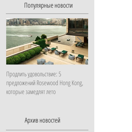
Популярные новости
Продлить удовольствие: 5
Начать с главного: 
предложений Rosewood Hong Kong,
Essential в ZEM Welln
которые замедлят лето
которая изменит ка
неделю
Архив новостей