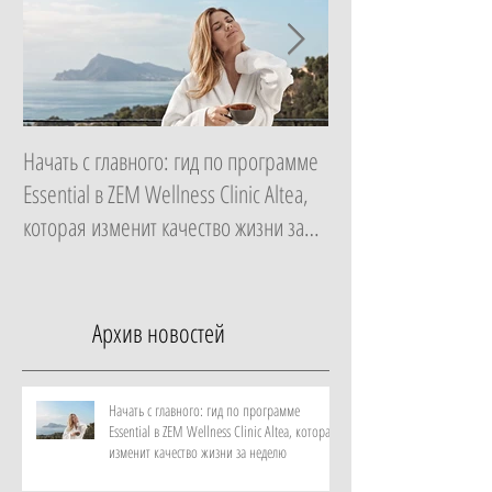
Начать с главного: гид по программе
Роскошный максиму
Essential в ZEM Wellness Clinic Altea,
на культовой Riva и
которая изменит качество жизни за
от отеля Metropole
неделю
Архив новостей
Начать с главного: гид по программе
Essential в ZEM Wellness Clinic Altea, которая
изменит качество жизни за неделю