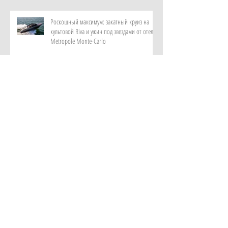
Роскошный максимум: закатный круиз на
культовой Riva и ужин под звездами от отеля
Metropole Monte-Carlo
Витает в воздухе: персональный парфюм от
ИИ в самом красивом музее ароматов в мире
с отелем Rosewood Guangzhou
Лень мыслить и дефицит памяти: как лечат
цифровую деменцию с помощью аюрведы в
клинике Kalari Rasayana, Индия
Новый взгляд на приватность: как устроена
резиденция Лодж от Royal Mansour Tamuda
Bay