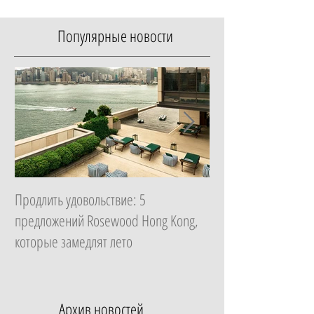
Популярные новости
Продлить удовольствие: 5
Начать с главного: 
предложений Rosewood Hong Kong,
Essential в ZEM Welln
которые замедлят лето
которая изменит ка
неделю
Архив новостей