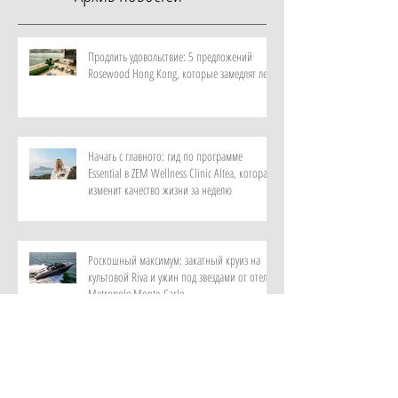
Продлить удовольствие: 5 предложений
Rosewood Hong Kong, которые замедлят лето
Начать с главного: гид по программе
Essential в ZEM Wellness Clinic Altea, которая
изменит качество жизни за неделю
Роскошный максимум: закатный круиз на
культовой Riva и ужин под звездами от отеля
Metropole Monte-Carlo
Витает в воздухе: персональный парфюм от
ИИ в самом красивом музее ароматов в мире
с отелем Rosewood Guangzhou