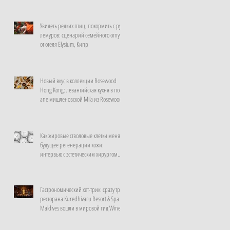
Увидеть редких птиц, покормить с рук
лемуров: сценарий семейного отпуска
от отеля Elysium, Кипр
Новый вкус в коллекции Rosewood
Hong Kong: левантийская кухня в поп-
апе мишленовской Mila из Rosewood
Doha
Как жировые стволовые клетки меняют
будущее регенерации кожи:
интервью с эстетическим хирургом
клиники La Prairie, Швейцария
Гастрономический хет-трик: сразу три
ресторана Kuredhivaru Resort & Spa
Maldives вошли в мировой гид Wine
Spectator