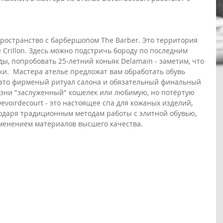
пространство с барбершопом The Barber. Это территория 
e Crillon. Здесь можно подстричь бороду по последним 
ы, попробовать 25-летний коньяк Delamain - заметим, что 
ки.  Мастера ателье предложат вам обработать обувь 
 это фирменый ритуал салона и обязательный финальный 
жизни "заслуженный" кошелек или любимую, но потёртую 
Devoirdecourt - это настоящее спа для кожаных изделий, 
одаря традиционным методам работы с элитной обувью, 
менением материалов высшего качества.