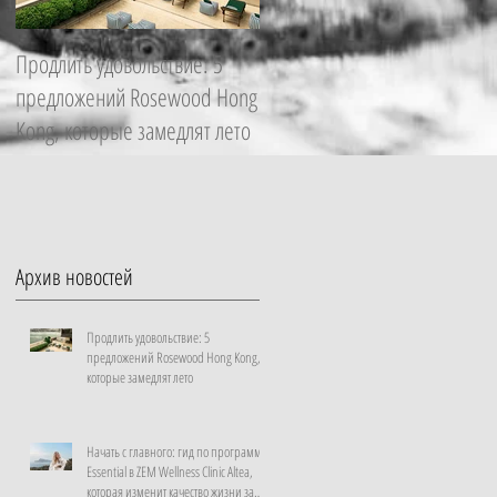
Продлить удовольствие: 5
Начать с главного: гид по
предложений Rosewood Hong
программе Essential в ZEM
Kong, которые замедлят лето
Wellness Clinic Altea, которая
изменит качество жизни за
неделю
Архив новостей
Продлить удовольствие: 5
предложений Rosewood Hong Kong,
которые замедлят лето
Начать с главного: гид по программе
Essential в ZEM Wellness Clinic Altea,
которая изменит качество жизни за