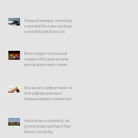
неделю
Роскошный максимум: закатный круиз
на культовой Riva и ужин под звездами
от отеля Metropole Monte-Carlo
Витает в воздухе: персональный
парфюм от ИИ в самом красивом
музее ароматов в мире с отелем
Rosewood Guangzhou
Лень мыслить и дефицит памяти: как
лечат цифровую деменцию с
помощью аюрведы в клинике Kalari
Rasayana, Индия
Новый взгляд на приватность: как
устроена резиденция Лодж от Royal
Mansour Tamuda Bay