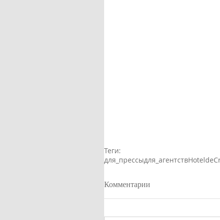
Теги:
для_прессы
для_агентств
HoteldeCr
Комментарии