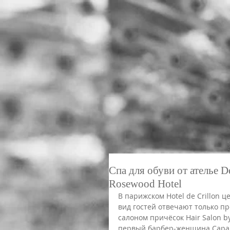
Спа для обуви от ателье De
Rosewood Hotel
В парижском Hotel de Crillon 
вид гостей отвечают только п
салоном причёсок Hair Salon by
первый барбер-женщина Сара Х