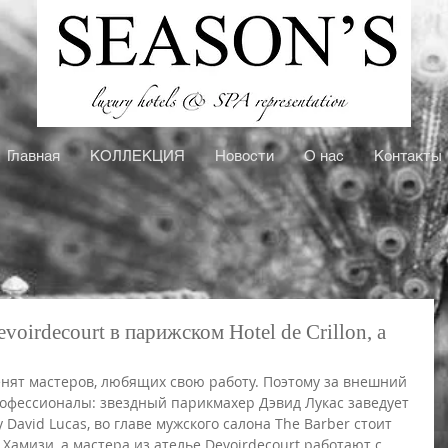
Главная
КOЛЛЕКЦИЯ
Новости
О нас
Контакты
voirdecourt в парижском Hotel de Crillon, a
ценят мастеров, любящих свою работу. Поэтому за внешний 
рофессионалы: звездный парикмахер Дэвид Лукас заведует 
 David Lucas, во главе мужского салона The Barber стоит 
амизи, а мастера из ателье Devoirdecourt работают с 