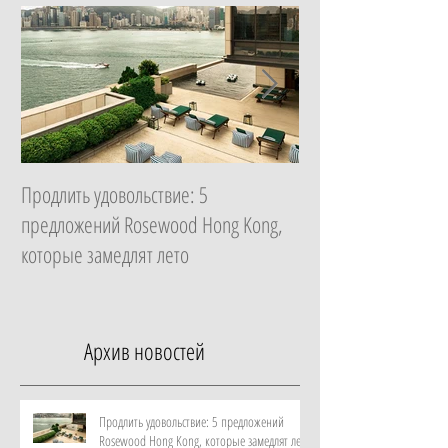
Продлить удовольствие: 5
Начать с главного: 
предложений Rosewood Hong Kong,
Essential в ZEM Welln
которые замедлят лето
которая изменит ка
неделю
Архив новостей
Продлить удовольствие: 5 предложений
Rosewood Hong Kong, которые замедлят лето