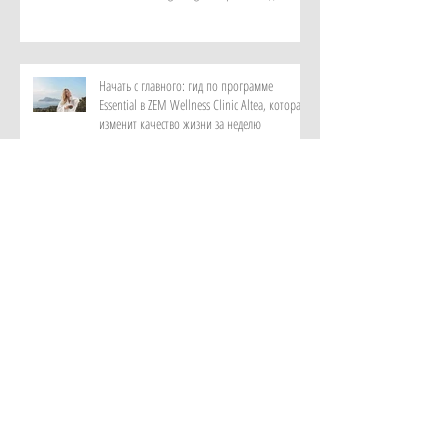
Начать с главного: гид по программе
Essential в ZEM Wellness Clinic Altea, которая
изменит качество жизни за неделю
Роскошный максимум: закатный круиз на
культовой Riva и ужин под звездами от отеля
Metropole Monte-Carlo
Витает в воздухе: персональный парфюм от
ИИ в самом красивом музее ароматов в мире
с отелем Rosewood Guangzhou
Лень мыслить и дефицит памяти: как лечат