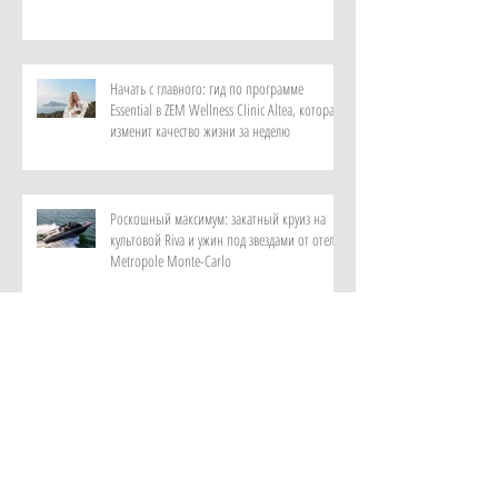
Начать с главного: гид по программе
Essential в ZEM Wellness Clinic Altea, которая
изменит качество жизни за неделю
Роскошный максимум: закатный круиз на
культовой Riva и ужин под звездами от отеля
Metropole Monte-Carlo
Витает в воздухе: персональный парфюм от
ИИ в самом красивом музее ароматов в мире
с отелем Rosewood Guangzhou
Лень мыслить и дефицит памяти: как лечат