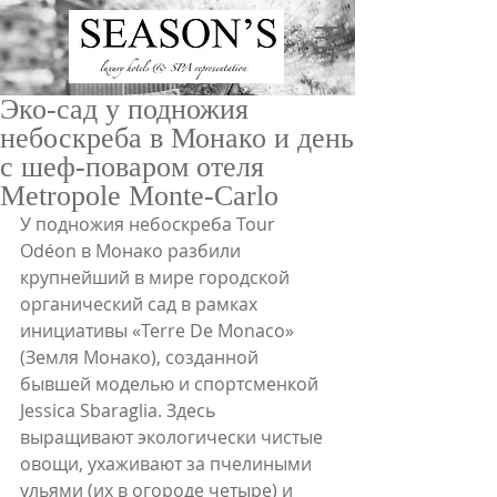
Эко-сад у подножия
небоскреба в Монако и день
с шеф-поваром отеля
Metropole Monte-Carlo
У подножия небоскреба Tour 
Odéon в Монако разбили 
ru
/
en
крупнейший в мире городской 
органический сад в рамках 
инициативы «Terre De Monaco» 
(Земля Монако), созданной 
бывшей моделью и спортсменкой 
Jessica Sbaraglia. Здесь 
выращивают экологически чистые 
овощи, ухаживают за пчелиными 
ульями (их в огороде четыре) и 