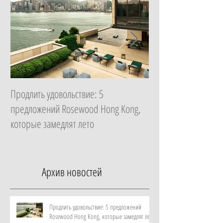
Продлить удовольствие: 5
Начать с главного: 
предложений Rosewood Hong Kong,
Essential в ZEM Welln
которые замедлят лето
которая изменит ка
неделю
Архив новостей
Продлить удовольствие: 5 предложений
Rosewood Hong Kong, которые замедлят лето