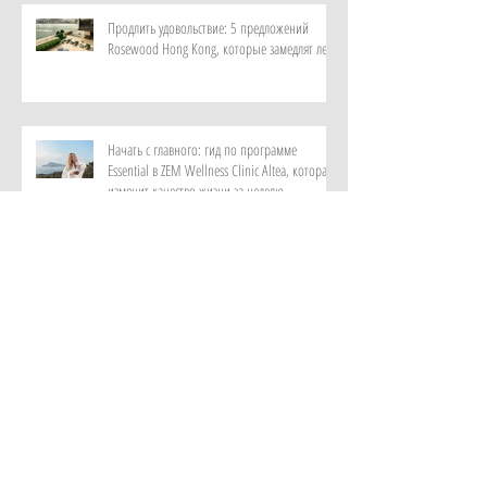
Продлить удовольствие: 5 предложений
Rosewood Hong Kong, которые замедлят лето
Начать с главного: гид по программе
Essential в ZEM Wellness Clinic Altea, которая
изменит качество жизни за неделю
Роскошный максимум: закатный круиз на
культовой Riva и ужин под звездами от отеля
Metropole Monte-Carlo
Витает в воздухе: персональный парфюм от
ИИ в самом красивом музее ароматов в мире
с отелем Rosewood Guangzhou