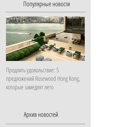
Популярные новости
Продлить удовольствие: 5
Начать с главного: 
предложений Rosewood Hong Kong,
Essential в ZEM Welln
которые замедлят лето
которая изменит ка
неделю
Архив новостей