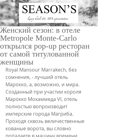
Женский сезон: в отеле
Metropole Monte-Carlo
открылся pop-up ресторан
от самой титулованной
женщины
Royal Mansour Marrakech, без 
ru
/
en
сомнения, - лучший отель 
Марокко, а, возможно, и мира. 
Созданный при участии короля 
Марокко Мохаммеда VI, отель 
полностью вопроизводит 
имперские города Магриба. 
Проходя сквозь величественные 
кованые ворота, вы словно 
попадаете в машину времени 