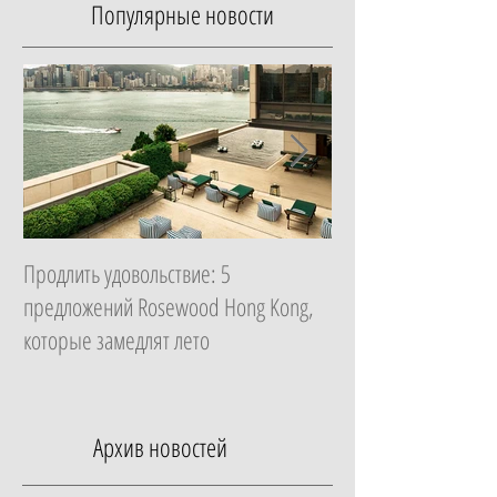
Популярные новости
Продлить удовольствие: 5
Начать с главного: 
предложений Rosewood Hong Kong,
Essential в ZEM Welln
которые замедлят лето
которая изменит ка
неделю
Архив новостей