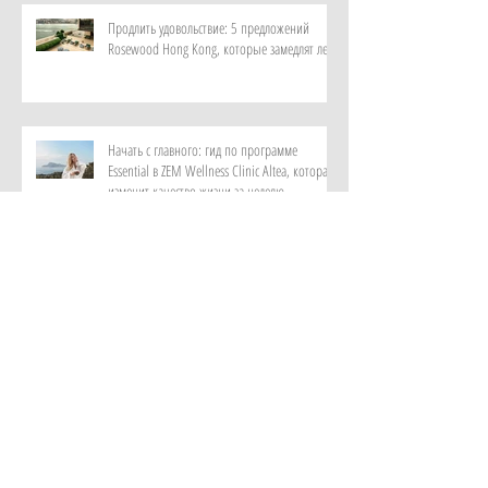
Продлить удовольствие: 5 предложений
Rosewood Hong Kong, которые замедлят лето
Начать с главного: гид по программе
Essential в ZEM Wellness Clinic Altea, которая
изменит качество жизни за неделю
Роскошный максимум: закатный круиз на
культовой Riva и ужин под звездами от отеля
Metropole Monte-Carlo
Витает в воздухе: персональный парфюм от
ИИ в самом красивом музее ароматов в мире
с отелем Rosewood Guangzhou