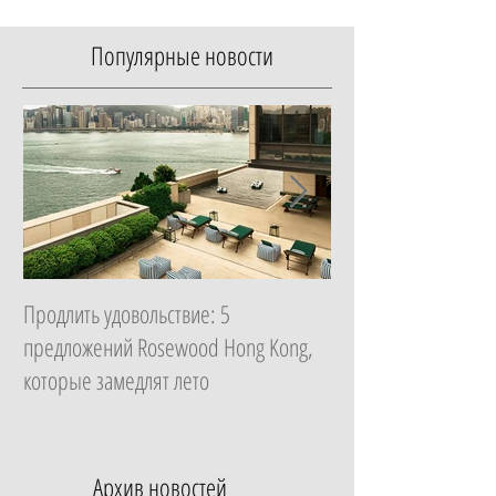
Популярные новости
Продлить удовольствие: 5
Начать с главного: 
предложений Rosewood Hong Kong,
Essential в ZEM Welln
которые замедлят лето
которая изменит ка
неделю
Архив новостей