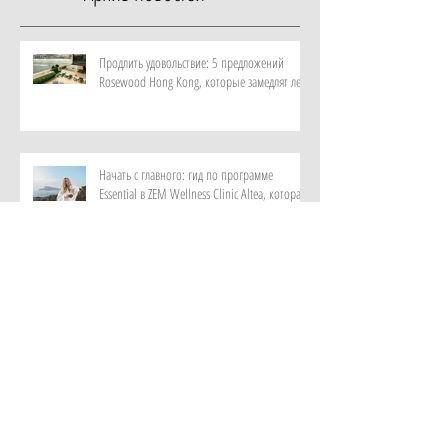
Продлить удовольствие: 5 предложений
Rosewood Hong Kong, которые замедлят лето
Начать с главного: гид по программе
Essential в ZEM Wellness Clinic Altea, которая
изменит качество жизни за неделю
Роскошный максимум: закатный круиз на
культовой Riva и ужин под звездами от отеля
Metropole Monte-Carlo
Витает в воздухе: персональный парфюм от
ИИ в самом красивом музее ароматов в мире
с отелем Rosewood Guangzhou