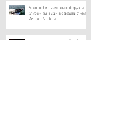
Роскошный максимум: закатный круиз на
культовой Riva и ужин под звездами от отеля
Metropole Monte-Carlo
Витает в воздухе: персональный парфюм от
ИИ в самом красивом музее ароматов в мире
с отелем Rosewood Guangzhou
Лень мыслить и дефицит памяти: как лечат
цифровую деменцию с помощью аюрведы в
клинике Kalari Rasayana, Индия
Новый взгляд на приватность: как устроена
резиденция Лодж от Royal Mansour Tamuda
Bay