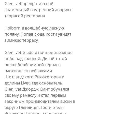
Glenlivet превратит свой 
знаменитый внутренний дворик c 
террасой ресторана 
Holborn в волшебную лесную 
поляну. Попав сюда, гости увидят 
зимнюю террасу 
Glenlivet Glade и ночное звездное 
небо над головой. Дизайн этой 
волшебной зимней террасы 
вдохновлен пейзажами 
Шотландского Высокогорья и 
долины Livet, где основатель 
Glenlivet Джордж Смит обучался 
своему ремеслу и стал первым 
законным производителем виски в 
округе Гленливет. Гости отеля 
Rosewood London и ресторана 