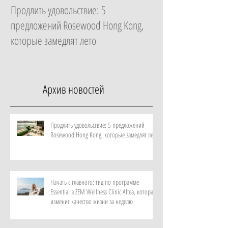
Продлить удовольствие: 5
Начать с главного: 
предложений Rosewood Hong Kong,
Essential в ZEM Welln
которые замедлят лето
которая изменит ка
неделю
Архив новостей
Продлить удовольствие: 5 предложений
Rosewood Hong Kong, которые замедлят лето
Начать с главного: гид по программе
Essential в ZEM Wellness Clinic Altea, которая
изменит качество жизни за неделю