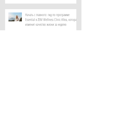
Начать с главного: гид по программе
Essential в ZEM Wellness Clinic Altea, которая
изменит качество жизни за неделю
Роскошный максимум: закатный круиз на
культовой Riva и ужин под звездами от отеля
Metropole Monte-Carlo
Витает в воздухе: персональный парфюм от
ИИ в самом красивом музее ароматов в мире
с отелем Rosewood Guangzhou
Лень мыслить и дефицит памяти: как лечат
цифровую деменцию с помощью аюрведы в