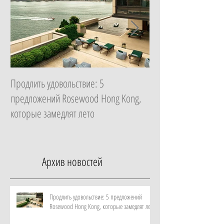
Продлить удовольствие: 5
Начать с главного: 
предложений Rosewood Hong Kong,
Essential в ZEM Welln
которые замедлят лето
которая изменит ка
неделю
Архив новостей
Продлить удовольствие: 5 предложений
Rosewood Hong Kong, которые замедлят лето