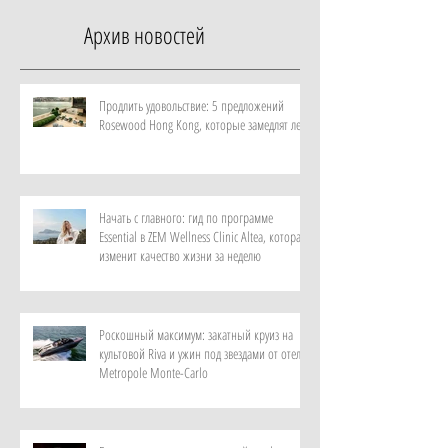
Архив новостей
Продлить удовольствие: 5 предложений
Rosewood Hong Kong, которые замедлят лето
Начать с главного: гид по программе
Essential в ZEM Wellness Clinic Altea, которая
изменит качество жизни за неделю
Роскошный максимум: закатный круиз на
культовой Riva и ужин под звездами от отеля
Metropole Monte-Carlo