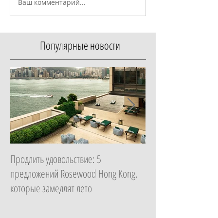
Ваш комментарий...
Популярные новости
Продлить удовольствие: 5
Начать с главного: 
предложений Rosewood Hong Kong,
Essential в ZEM Welln
которые замедлят лето
которая изменит ка
неделю