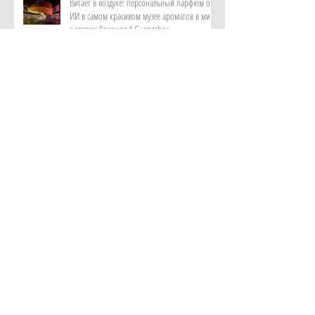
Витает в воздухе: персональный парфюм от
ИИ в самом красивом музее ароматов в мире
с отелем Rosewood Guangzhou
Лень мыслить и дефицит памяти: как лечат
цифровую деменцию с помощью аюрведы в
клинике Kalari Rasayana, Индия
Новый взгляд на приватность: как устроена
резиденция Лодж от Royal Mansour Tamuda
Bay
Увидеть редких птиц, покормить с рук
лемуров: сценарий семейного отпуска от
отеля Elysium, Кипр