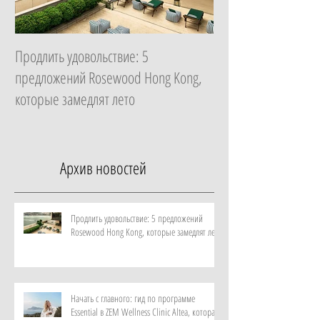
Продлить удовольствие: 5
Начать с главного: 
предложений Rosewood Hong Kong,
Essential в ZEM Welln
которые замедлят лето
которая изменит ка
неделю
Архив новостей
Продлить удовольствие: 5 предложений
Rosewood Hong Kong, которые замедлят лето
Начать с главного: гид по программе
Essential в ZEM Wellness Clinic Altea, которая