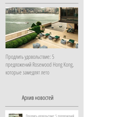
Продлить удовольствие: 5
Начать с главного: 
предложений Rosewood Hong Kong,
Essential в ZEM Welln
которые замедлят лето
которая изменит ка
неделю
Архив новостей
Продлить удовольствие: 5 предложений