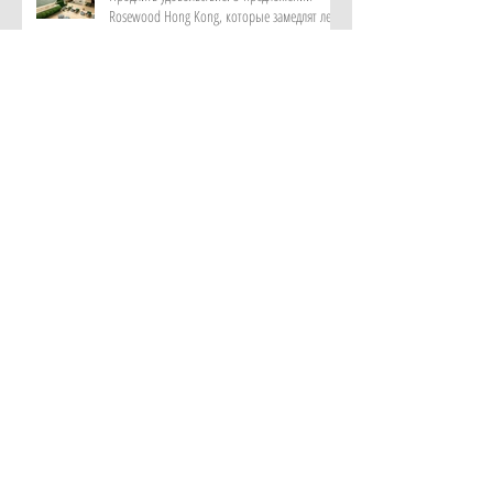
Rosewood Hong Kong, которые замедлят лето
Начать с главного: гид по программе
Essential в ZEM Wellness Clinic Altea, которая
изменит качество жизни за неделю
Роскошный максимум: закатный круиз на
культовой Riva и ужин под звездами от отеля
Metropole Monte-Carlo
Витает в воздухе: персональный парфюм от
ИИ в самом красивом музее ароматов в мире
с отелем Rosewood Guangzhou