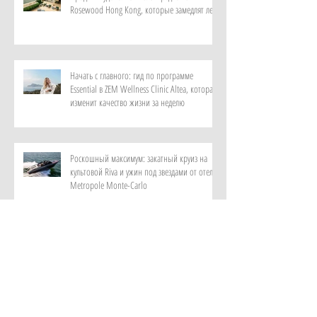
Rosewood Hong Kong, которые замедлят лето
Начать с главного: гид по программе
Essential в ZEM Wellness Clinic Altea, которая
изменит качество жизни за неделю
Роскошный максимум: закатный круиз на
культовой Riva и ужин под звездами от отеля
Metropole Monte-Carlo
Витает в воздухе: персональный парфюм от
ИИ в самом красивом музее ароматов в мире
с отелем Rosewood Guangzhou