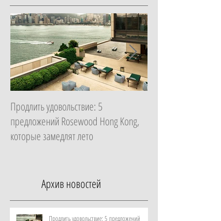
Продлить удовольствие: 5
Начать с главного: 
предложений Rosewood Hong Kong,
Essential в ZEM Welln
которые замедлят лето
которая изменит ка
неделю
Архив новостей
Продлить удовольствие: 5 предложений