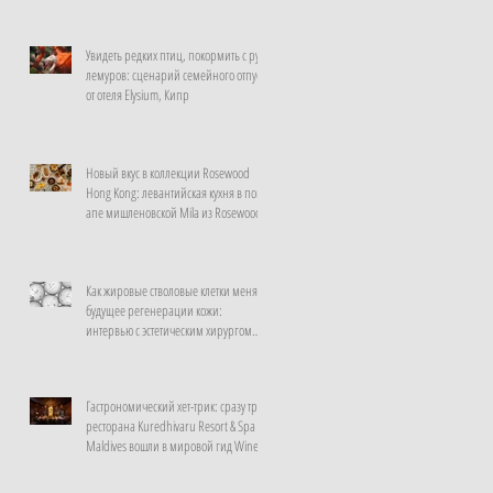
Увидеть редких птиц, покормить с рук
лемуров: сценарий семейного отпуска
от отеля Elysium, Кипр
Новый вкус в коллекции Rosewood
Hong Kong: левантийская кухня в поп-
апе мишленовской Mila из Rosewood
Doha
Как жировые стволовые клетки меняют
будущее регенерации кожи:
интервью с эстетическим хирургом
клиники La Prairie, Швейцария
Гастрономический хет-трик: сразу три
ресторана Kuredhivaru Resort & Spa
Maldives вошли в мировой гид Wine
Spectator