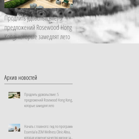
Продлить удовольствие: 5
Начать с главного: гид по
предложений Rosewood Hong
программе Essential в ZEM
Kong, которые замедлят лето
Wellness Clinic Altea, которая
изменит качество жизни за
неделю
Архив новостей
Продлить удовольствие: 5
предложений Rosewood Hong Kong,
которые замедлят лето
Начать с главного: гид по программе
Essential в ZEM Wellness Clinic Altea,
которая изменит качество жизни за