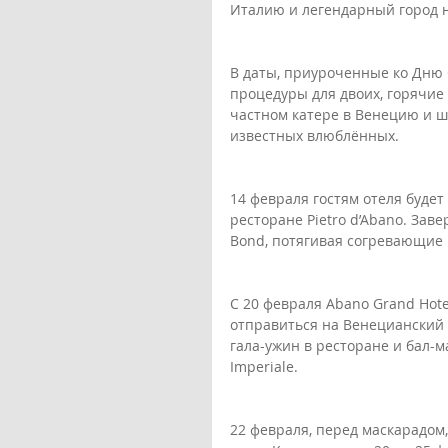
Италию и легендарный город н
В даты, приуроченные ко Дню С
процедуры для двоих, горячие
частном катере в Венецию и ша
известных влюблённых.
14 февраля гостям отеля будет
ресторане Pietro d’Abano. Зав
Bond, потягивая согревающие 
С 20 февраля Abano Grand Hote
отправиться на Венецианский 
гала-ужин в ресторане и бал-
Imperialе.
22 февраля, перед маскарадом