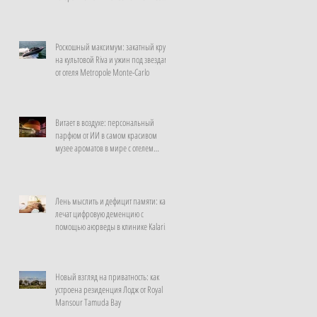
неделю
Роскошный максимум: закатный круиз
на культовой Riva и ужин под звездами
от отеля Metropole Monte-Carlo
Витает в воздухе: персональный
парфюм от ИИ в самом красивом
музее ароматов в мире с отелем
Rosewood Guangzhou
Лень мыслить и дефицит памяти: как
лечат цифровую деменцию с
помощью аюрведы в клинике Kalari
Rasayana, Индия
Новый взгляд на приватность: как
устроена резиденция Лодж от Royal
Mansour Tamuda Bay