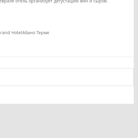
 февраля отель организует дегустацию вин и сыров.
rand Hotel
Абано Терме