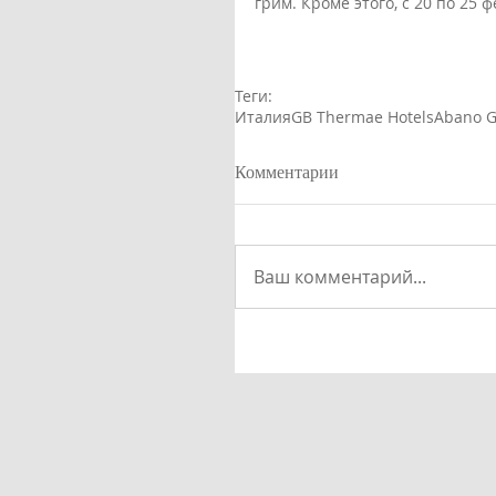
грим. Кроме этого, с 20 по 25
Теги:
Италия
GB Thermae Hotels
Abano G
Комментарии
Ваш комментарий...