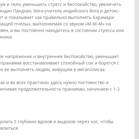
ум и тело, уменьшить стресс и беспокойство, увеличить 
ндан Пандхан, йога-учитель индийского йога и детокс-
ет и показывает как правильно выполнять Бхрамари 
жащей пчелы», выполняемая со звуком «М-М-М» на 
вен, и вы постоянно находитесь в состоянии стресса или 
хника.
е напряжение и внутреннее беспокойство, уменьшает 
пранаяма восстанавливает спокойный сон и борется с 
о ее выполнять людям, живущим в мегаполисах.
Как и во всех практиках здесь нужно постоянство и 
личивая продолжительность пранаямы, начинаем с 1-2 
лать 5 глубоких вдохов и выдохов через нос, чтобы 
окоиться.