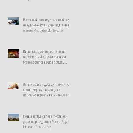
неделю
Роскошный максимум: закатный круиз
на культовой Riva и ужин под звездами
от отеля Metropole Monte-Carlo
Витает в воздухе: персональный
парфюм от ИИ в самом красивом
музее ароматов в мире с отелем
Rosewood Guangzhou
Лень мыслить и дефицит памяти: как
лечат цифровую деменцию с
помощью аюрведы в клинике Kalari
Rasayana, Индия
Новый взгляд на приватность: как
устроена резиденция Лодж от Royal
Mansour Tamuda Bay