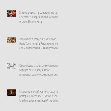
Увидеть редких птиц, покормить с рук
лемуров: сценарий семейного отпуска
от отеля Elysium, Кипр
Новый вкус в коллекции Rosewood
Hong Kong: левантийская кухня в поп-
апе мишленовской Mila из Rosewood
Doha
Как жировые стволовые клетки меняют
будущее регенерации кожи:
интервью с эстетическим хирургом
клиники La Prairie, Швейцария
Гастрономический хет-трик: сразу три
ресторана Kuredhivaru Resort & Spa
Maldives вошли в мировой гид Wine
Spectator