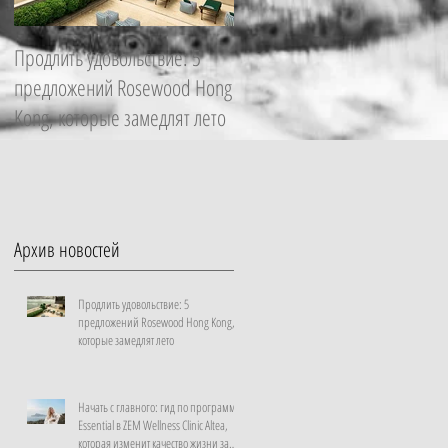
Продлить удовольствие: 5
Начать с главного: гид по
предложений Rosewood Hong
программе Essential в ZEM
Kong, которые замедлят лето
Wellness Clinic Altea, которая
изменит качество жизни за
неделю
Архив новостей
Продлить удовольствие: 5
предложений Rosewood Hong Kong,
которые замедлят лето
Начать с главного: гид по программе
Essential в ZEM Wellness Clinic Altea,
которая изменит качество жизни за