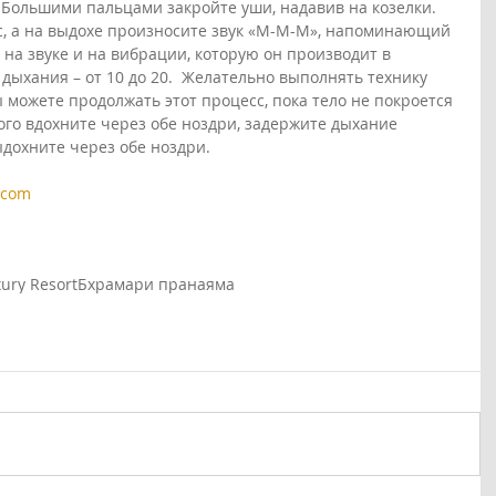
. Большими пальцами закройте уши, надавив на козелки. 
, а на выдохе произносите звук «М-М-М», напоминающий 
на звуке и на вибрации, которую он производит в 
дыхания – от 10 до 20.  Желательно выполнять технику 
 можете продолжать этот процесс, пока тело не покроется 
ого вдохните через обе ноздри, задержите дыхание 
дохните через обе ноздри.
.com
ury Resort
Бхрамари пранаяма