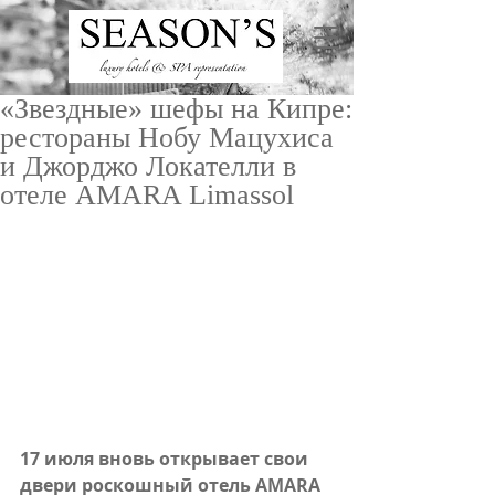
«Звездные» шефы на Кипре:
рестораны Нобу Мацухиса
и Джорджо Локателли в
отеле AMARA Limassol
ru
/
en
17 июля вновь открывает свои 
двери роскошный отель AMARA 