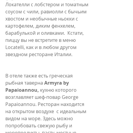
Локателли с лобстером и томатным 
соусом с чили, равиолли с бычьим 
хвостом и необычные ньокки с 
картофелем, диким фенхелем, 
барабулькой и оливками.  Кстати, 
пиццу вы не встретите в меню 
Locatelli, как и в любом другом 
звездном ресторане Италии. 
В отеле также есть греческая 
рыбная таверна 
Armyra by 
Papaioannou,
 кухню которого 
возглавляет шеф-повар George 
Papaioannou. Ресторан находится 
на открытом воздухе  с идеальным 
видом на море. Здесь можно 
попробовать свежую рыбу и 
морепродукты, пасту, местные 