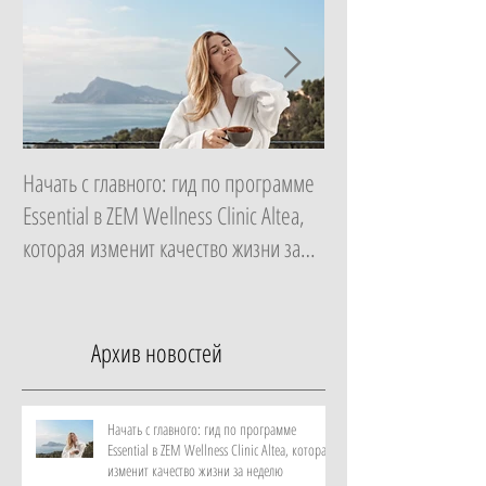
Начать с главного: гид по программе
Роскошный максиму
Essential в ZEM Wellness Clinic Altea,
на культовой Riva и
которая изменит качество жизни за
от отеля Metropole
неделю
Архив новостей
Начать с главного: гид по программе
Essential в ZEM Wellness Clinic Altea, которая
изменит качество жизни за неделю