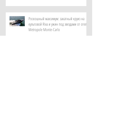
Роскошный максимум: закатный круиз на
культовой Riva и ужин под звездами от отеля
Metropole Monte-Carlo
Витает в воздухе: персональный парфюм от
ИИ в самом красивом музее ароматов в мире
с отелем Rosewood Guangzhou
Лень мыслить и дефицит памяти: как лечат
цифровую деменцию с помощью аюрведы в
клинике Kalari Rasayana, Индия
Новый взгляд на приватность: как устроена
резиденция Лодж от Royal Mansour Tamuda