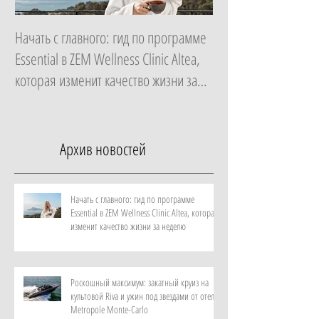
Начать с главного: гид по программе
Роскошный максиму
Essential в ZEM Wellness Clinic Altea,
на культовой Riva и
которая изменит качество жизни за
от отеля Metropole
неделю
Архив новостей
Начать с главного: гид по программе
Essential в ZEM Wellness Clinic Altea, которая
изменит качество жизни за неделю
Роскошный максимум: закатный круиз на
культовой Riva и ужин под звездами от отеля
Metropole Monte-Carlo