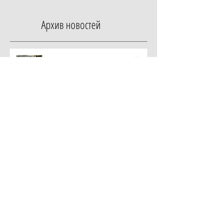
Архив новостей
Продлить удовольствие: 5 предложений
Rosewood Hong Kong, которые замедлят лето
Начать с главного: гид по программе
Essential в ZEM Wellness Clinic Altea, которая
изменит качество жизни за неделю
Роскошный максимум: закатный круиз на
культовой Riva и ужин под звездами от отеля
Metropole Monte-Carlo