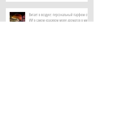
Витает в воздухе: персональный парфюм от
ИИ в самом красивом музее ароматов в мире
с отелем Rosewood Guangzhou
Лень мыслить и дефицит памяти: как лечат
цифровую деменцию с помощью аюрведы в
клинике Kalari Rasayana, Индия
Новый взгляд на приватность: как устроена
резиденция Лодж от Royal Mansour Tamuda
Bay
Увидеть редких птиц, покормить с рук
лемуров: сценарий семейного отпуска от
отеля Elysium, Кипр