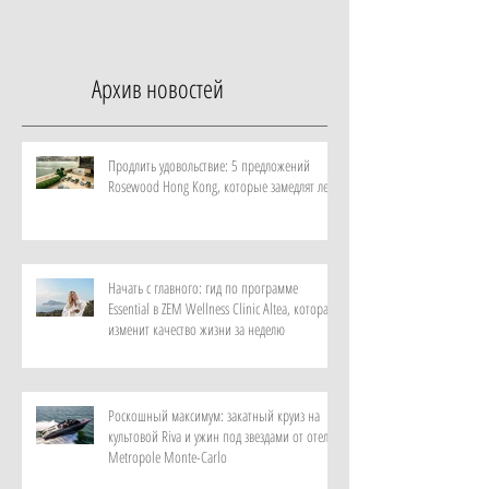
неделю
Архив новостей
Продлить удовольствие: 5 предложений
Rosewood Hong Kong, которые замедлят лето
Начать с главного: гид по программе
Essential в ZEM Wellness Clinic Altea, которая
изменит качество жизни за неделю
Роскошный максимум: закатный круиз на
культовой Riva и ужин под звездами от отеля
Metropole Monte-Carlo