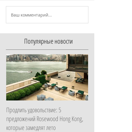
Ваш комментарий...
Популярные новости
Продлить удовольствие: 5
Начать с главного: 
предложений Rosewood Hong Kong,
Essential в ZEM Welln
которые замедлят лето
которая изменит ка