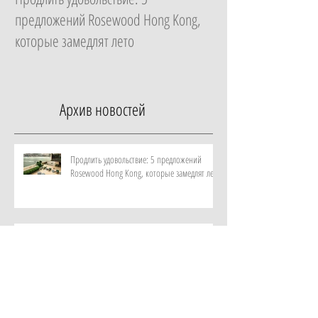
предложений Rosewood Hong Kong,
Essential в ZEM Welln
которые замедлят лето
которая изменит ка
неделю
Архив новостей
Продлить удовольствие: 5 предложений
Rosewood Hong Kong, которые замедлят лето
Начать с главного: гид по программе
Essential в ZEM Wellness Clinic Altea, которая
изменит качество жизни за неделю