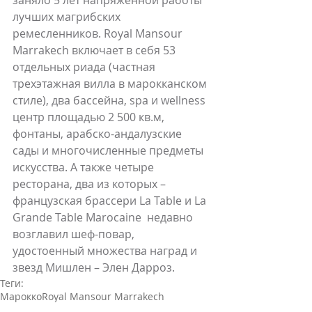
заняло 5 лет напряженной работы 
лучших магрибских 
ремесленников. Royal Mansour 
Marrakech включает в себя 53 
отдельных риада (частная 
трехэтажная вилла в марокканском 
стиле), два бассейна, spa и wellness 
центр площадью 2 500 кв.м, 
фонтаны, арабско-андалузские 
сады и многочисленные предметы 
искусства. А также четыре 
ресторана, два из которых – 
французская брассери La Table и La 
Grande Table Marocaine  недавно 
возглавил шеф-повар, 
удостоенный множества наград и 
звезд Мишлен – Элен Дарроз. 
Теги:
Марокко
Royal Mansour Marrakech