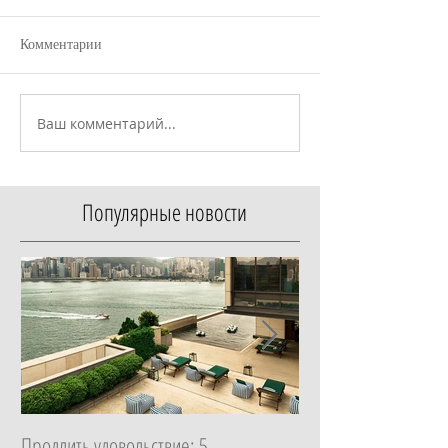
Комментарии
Ваш комментарий...
Популярные новости
Продлить удовольствие: 5
Начать с главного: 