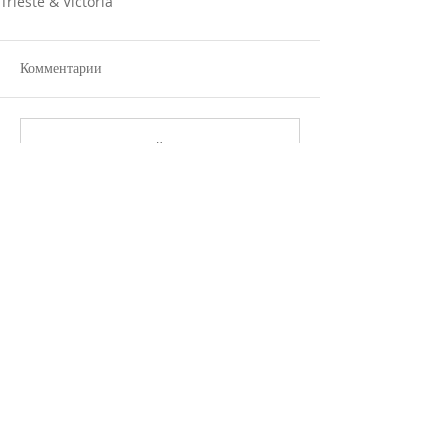
Trieste & Victoria
Комментарии
Ваш комментарий...
Популярные новости