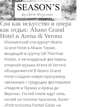
Спа как искусство и опера
как отдых: Abano Grand
Hotel и Arena di Verona
Итальянский спа-курорт Abano 
Grand Hotel в Абано Терме, 
входящий в группу GB Thermae 
ru
/
en
Hotels, и легендарный фестиваль 
оперной музыки Arena di Verona 
объединяются! В Abano Grand 
Hotel создали новую программу, 
связанную с грядущим фестивалем: 
«Неделя в Термах и Арена ди 
Верона». Гостей отеля ждут семь 
ночей на полном пансионе, билет 
«Poltronissima Parket Gold» на 