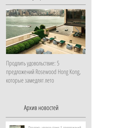
Продлить удовольствие: 5
Начать с главного: 
предложений Rosewood Hong Kong,
Essential в ZEM Welln
которые замедлят лето
которая изменит ка
неделю
Архив новостей
Продлить удовольствие: 5 предложений