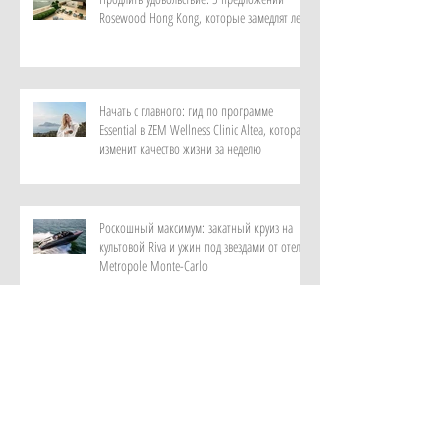
Rosewood Hong Kong, которые замедлят лето
Начать с главного: гид по программе
Essential в ZEM Wellness Clinic Altea, которая
изменит качество жизни за неделю
Роскошный максимум: закатный круиз на
культовой Riva и ужин под звездами от отеля
Metropole Monte-Carlo
Витает в воздухе: персональный парфюм от
ИИ в самом красивом музее ароматов в мире
с отелем Rosewood Guangzhou