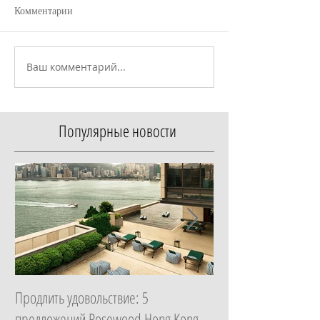
Комментарии
Ваш комментарий...
Популярные новости
Продлить удовольствие: 5
Начать с главного: 
предложений Rosewood Hong Kong,
Essential в ZEM Welln