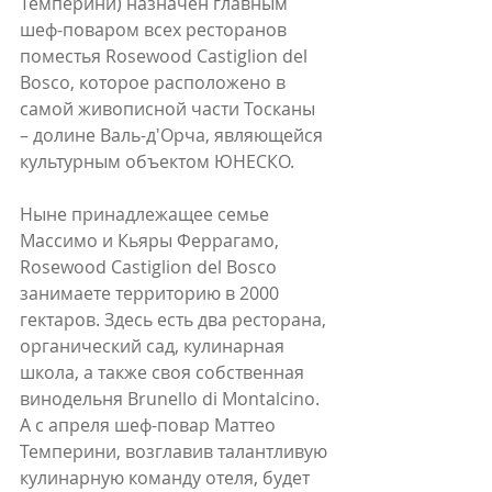
Темперини) назначен главным 
шеф-поваром всех ресторанов 
поместья Rosewood Castiglion del 
Bosco, которое расположено в 
самой живописной части Тосканы 
– долине Валь-д'Орча, являющейся 
культурным объектом ЮНЕСКО.
Ныне принадлежащее семье 
Массимо и Кьяры Феррагамо, 
Rosewood Castiglion del Bosco 
занимаете территорию в 2000 
гектаров. Здесь есть два ресторана, 
органический сад, кулинарная 
школа, а также своя собственная 
винодельня Brunello di Montalcino. 
А с апреля шеф-повар Маттео 
Темперини, возглавив талантливую 
кулинарную команду отеля, будет 