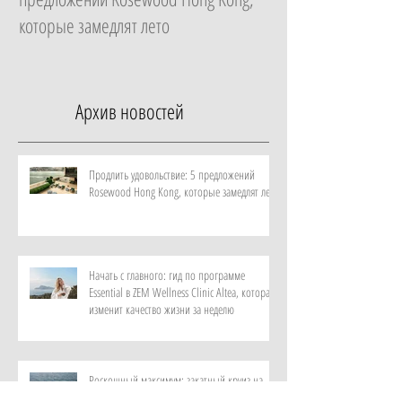
которые замедлят лето
которая изменит ка
неделю
Архив новостей
Продлить удовольствие: 5 предложений
Rosewood Hong Kong, которые замедлят лето
Начать с главного: гид по программе
Essential в ZEM Wellness Clinic Altea, которая
изменит качество жизни за неделю
Роскошный максимум: закатный круиз на
культовой Riva и ужин под звездами от отеля