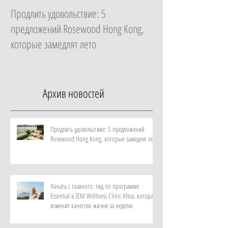
Продлить удовольствие: 5
Начать с главного: 
предложений Rosewood Hong Kong,
Essential в ZEM Welln
которые замедлят лето
которая изменит ка
неделю
Архив новостей
Продлить удовольствие: 5 предложений
Rosewood Hong Kong, которые замедлят лето
Начать с главного: гид по программе
Essential в ZEM Wellness Clinic Altea, которая
изменит качество жизни за неделю