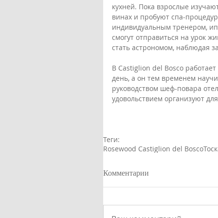
кухней. Пока взрослые изучаю
винах и пробуют спа-процедур
индивидуальным тренером, ипп
смогут отправиться на урок жи
стать астрономом, наблюдая за
В Castiglion del Bosco работае
день, а он тем временем науч
руководством шеф-повара отеля
удовольствием организуют для
Теги:
Rosewood Castiglion del Bosco
Тос
Комментарии