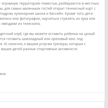
т огромную территорию поместья, разбираются в местных 
ы, для самых маленьких гостей открыт теннисный корт с 
одром, кулинарная школа и бассейн. Кроме того, дети 
вописи или фотографии, научиться стрелять из лука или 
 звездами из телескопа.
т детский клуб, где вы можете оставить ребенка на целый 
ится готовить шоколадный или ореховый кекс под 
. И, конечно, к вашим услугам тренеры, которые с 
 ваших детей разные спортивные активности.
кана