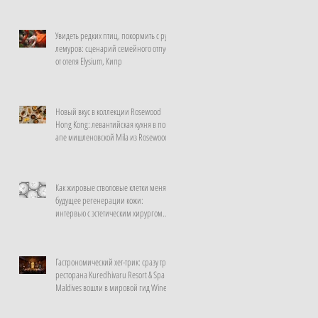
Увидеть редких птиц, покормить с рук
лемуров: сценарий семейного отпуска
от отеля Elysium, Кипр
Новый вкус в коллекции Rosewood
Hong Kong: левантийская кухня в поп-
апе мишленовской Mila из Rosewood
Doha
Как жировые стволовые клетки меняют
будущее регенерации кожи:
интервью с эстетическим хирургом
клиники La Prairie, Швейцария
Гастрономический хет-трик: сразу три
ресторана Kuredhivaru Resort & Spa
Maldives вошли в мировой гид Wine
Spectator