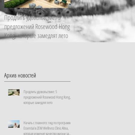
Продлить удовольствие: 5
Начать с главного: гид по
предложений Rosewood Hong
программе Essential в ZEM
Kong, которые замедлят лето
Wellness Clinic Altea, которая
изменит качество жизни за
неделю
Архив новостей
Продлить удовольствие: 5
предложений Rosewood Hong Kong,
которые замедлят лето
Начать с главного: гид по программе
Essential в ZEM Wellness Clinic Altea,
которая изменит качество жизни за