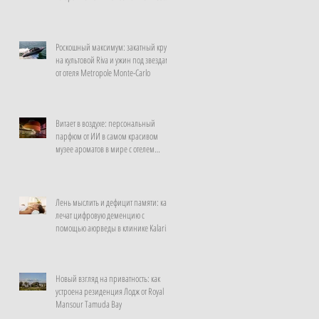
неделю
Роскошный максимум: закатный круиз
на культовой Riva и ужин под звездами
от отеля Metropole Monte-Carlo
Витает в воздухе: персональный
парфюм от ИИ в самом красивом
музее ароматов в мире с отелем
Rosewood Guangzhou
Лень мыслить и дефицит памяти: как
лечат цифровую деменцию с
помощью аюрведы в клинике Kalari
Rasayana, Индия
Новый взгляд на приватность: как
устроена резиденция Лодж от Royal
Mansour Tamuda Bay