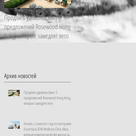
Продлить удовольствие: 5
Начать с главного: гид по
предложений Rosewood Hong
программе Essential в ZEM
Kong, которые замедлят лето
Wellness Clinic Altea, которая
изменит качество жизни за
неделю
Архив новостей
Продлить удовольствие: 5
предложений Rosewood Hong Kong,
которые замедлят лето
Начать с главного: гид по программе
Essential в ZEM Wellness Clinic Altea,
которая изменит качество жизни за