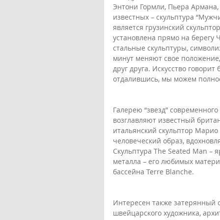
Энтони Гормли, Пьера Армана, 
известных – скульптура “Мужчи
является грузинский скульптор
установлена прямо на берегу 
стальные скульптуры, символ
минут меняют свое положение, 
друг друга. Искусство говорит
отдалившись, мы можем полност
Галерею “звезд” современного и
возглавляют известный британ
итальянский скульптор Марио 
человеческий образ, вдохновл
Скульптура The Seated Man – 
металла – его любимых материал
бассейна Terre Blanche.
Интересен также затерянный с
швейцарского художника, архит