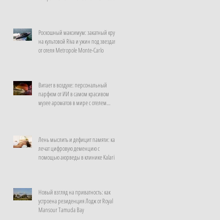
неделю
Роскошный максимум: закатный круиз
на культовой Riva и ужин под звездами
от отеля Metropole Monte-Carlo
Витает в воздухе: персональный
парфюм от ИИ в самом красивом
музее ароматов в мире с отелем
Rosewood Guangzhou
Лень мыслить и дефицит памяти: как
лечат цифровую деменцию с
помощью аюрведы в клинике Kalari
Rasayana, Индия
Новый взгляд на приватность: как
устроена резиденция Лодж от Royal
Mansour Tamuda Bay