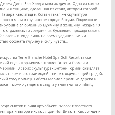
Джима Дина, Евы Хилд и многих других. Одна из самых 
на и Женщина”, сделанная из стали, автором которой 
 Тамара Квеситадзе. Кстати такая же скульптура 
Черного моря в грузинском городе Батуми. Подвижные 
изирующие влюбленных мужчину и женщину, каждые 10 
то отдаляясь, то соединяясь, буквально проходя сквозь  
 без слов – иногда лишь на время уединившись и 
ью осознать глубину и силу чувств...
скусства Terre Blanche Hotel Spa Golf Resort также 
ский скульптор-монументалист Энтони Гормли и 
Черолли. В своих скульптурах Энтони Гормли оживляет 
яясь телом и его взаимодействием с окружающей средой. 
яркий тому пример. Работы Марио Чероли из дерева и 
ов – можно увидеть в саду и у знаменитого infinity 
реди сьютов и вилл арт-объект  “Moon” известного 
ектора и автора инсталляций Нот Виталь. Как солнце и 