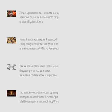
Увидеть редких птиц, покормить с рук
лемуров: сценарий семейного отпуска
от отеля Elysium, Кипр
Новый вкус в коллекции Rosewood
Hong Kong: левантийская кухня в поп-
апе мишленовской Mila из Rosewood
Doha
Как жировые стволовые клетки меняют
будущее регенерации кожи:
интервью с эстетическим хирургом
клиники La Prairie, Швейцария
Гастрономический хет-трик: сразу три
ресторана Kuredhivaru Resort & Spa
Maldives вошли в мировой гид Wine
Spectator