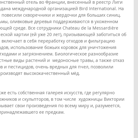
динственный отель во Франции, внесенный в реестр Лиги 
дана международной организацией Bird International. На 
я повесили скворечники и жердочки для больших синиц. 
ьмы, оливковые деревья поддерживаются в ухоженном 
ющей среде. Все сотрудники Chateau de la Messardière 
еской хартии (ей уже 20 лет), призывающей заботиться об 
 включает в себя переработку отходов и фильтрацию 
адов, использование божьих коровок для уничтожения 
отходами и загрязнением. Биологическое разнообразие 
стные виды растений и  медоносные травы, а также отказ 
в и пестицидов, очень вредных для пчел, позволили 
 производят высококачественный мёд.
кже есть собственная галерея искусств, где регулярно 
ожников и скульпторов, в том числе  художницы Виктории 
зывает свои произведения по всему миру и, разумеется, 
 принадлежавшего ее предкам.