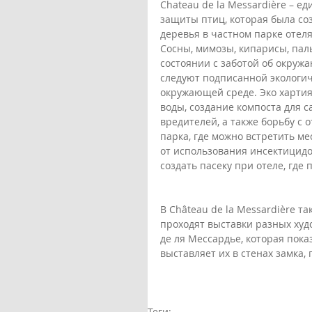
Chateau de la Messardière – е
защиты птиц, которая была соз
деревья в частном парке отел
Сосны, мимозы, кипарисы, пал
состоянии с заботой об окружа
следуют подписанной экологич
окружающей среде. Эко хартия
воды, создание компоста для с
вредителей, а также борьбу с 
парка, где можно встретить ме
от использования инсектицидо
создать пасеку при отеле, где
В Château de la Messardière та
проходят выставки разных худ
де ля Мессардье, которая пока
выставляет их в стенах замка,
Теги: