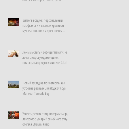
Витает в воздухе: персональный
парфюм от ИИ в самом красивом
музее ароматов в мире с отелем
Rosewood Guangzhou
Лень мыслить и дефицит памяти: как
лечат цифровую деменцию с
помощью аюрведы в клинике Kalari
Rasayana, Индия
Новый взгляд на приватность: как
устроена резиденция Лодж от Royal
Mansour Tamuda Bay
Увидеть редких птиц, покормить с рук
лемуров: сценарий семейного отпуска
от отеля Elysium, Кипр