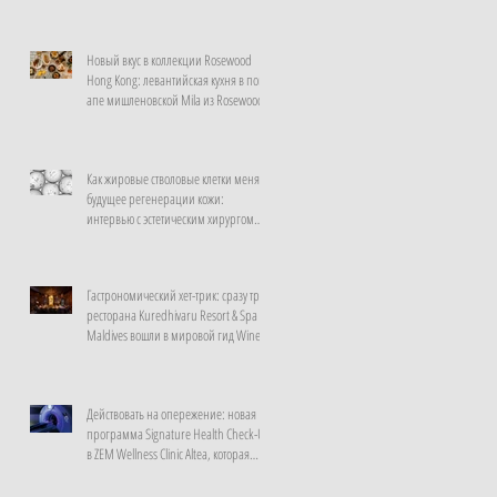
Новый вкус в коллекции Rosewood
Hong Kong: левантийская кухня в поп-
апе мишленовской Mila из Rosewood
Doha
Как жировые стволовые клетки меняют
будущее регенерации кожи:
интервью с эстетическим хирургом
клиники La Prairie, Швейцария
Гастрономический хет-трик: сразу три
ресторана Kuredhivaru Resort & Spa
Maldives вошли в мировой гид Wine
Spectator
Действовать на опережение: новая
программа Signature Health Check-Up
в ZEM Wellness Clinic Altea, которая
расшифрует ваше тело