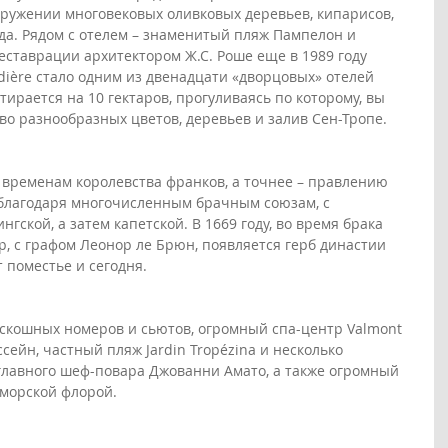
кружении многовековых оливковых деревьев, кипарисов, 
да. Рядом с отелем – знаменитый пляж Пампелон и 
еставрации архитектором Ж.С. Роше еще в 1989 году 
dière стало одним из двенадцати «дворцовых» отелей 
ирается на 10 гектаров, прогуливаясь по которому, вы 
во разнообразных цветов, деревьев и залив Сен-Тропе.
о временам королевства франков, а точнее – правлению 
благодаря многочисленным брачным союзам, с 
гской, а затем капетской. В 1669 году, во время брака 
, с графом Леонор ле Брюн, появляется герб династии 
 поместье и сегодня.
оскошных номеров и сьютов, огромный спа-центр Valmont 
сейн, частный пляж Jardin Tropézina и несколько 
главного шеф-повара Джованни Амато, а также огромный 
морской флорой. 