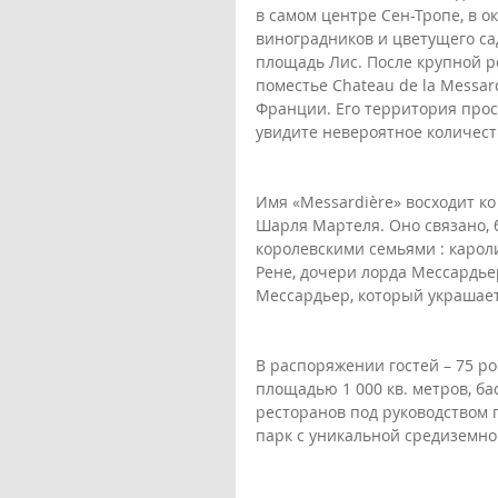
в самом центре Сен-Тропе, в о
виноградников и цветущего са
площадь Лис. После крупной р
поместье Chateau de la Messar
Франции. Его территория прост
увидите невероятное количест
Имя «Messardière» восходит к
Шарля Мартеля. Оно связано, 
королевскими семьями : каролин
Рене, дочери лорда Мессардьер
Мессардьер, который украшает
В распоряжении гостей – 75 р
площадью 1 000 кв. метров, бас
ресторанов под руководством 
парк с уникальной средиземно