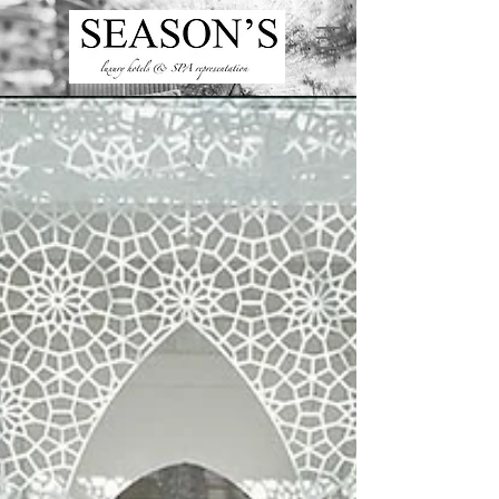
ru
/
en