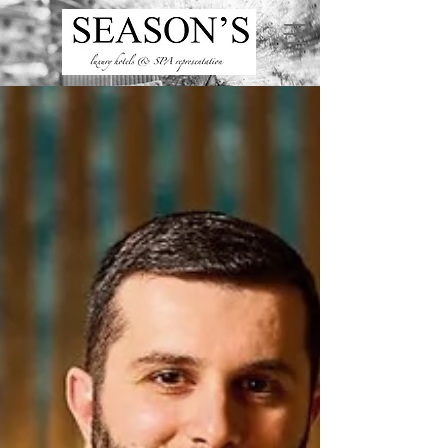
ru
/
en