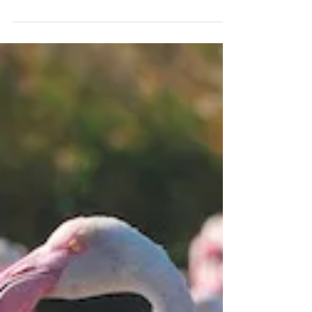
середине февраля
Февраль. Там, где классик мог только достать
чернил и плакать, у нас есть возможность
сбежать от морозов к морю. Кипр в это время
года – редкое сочетание мягкого солнца и
пустых набережных. И даже если День
святого Валентина не входит в ваш личный
календарь обязательных для празднования
дат, это все равно удобный повод сменить
декорации и позволить себе несколько дней
отдыха. Тем более что в роскошном AMARA
Limassol , который входит в список лучших
отелей мира, к середине