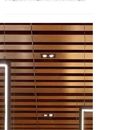
Кипр вслед за перелетными
птицами и поселиться в роскошном
отеле AMARA Limassol
Природа плохого не посоветует! Недаром
зимой особенно хочется улететь на юг, как
это делают птицы. Там теплое солнце,
ласковое море и множество чудес. Одно из
них – соленые озёра Ларнаки на Кипре . По
легенде они появились из-за святого Лазаря,
который, проходя здесь и мучимый жаждой,
встретил хозяйку виноградника и попросил у
нее напиться, но та отказала. И после ее
отказа это место превратилось в бесплодную
соляную пустыню. Роскошь в перьях
Действительно, летом во врем