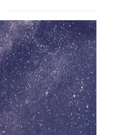
Новый год с видом на море: как
отель AMARA Limassol
превращает праздники в событие
Новый год с видом на море: как отель AMARA
Limassol превращает праздники в событие
Специальное новогоднее предложение с 29
декабря 2025 по 3 января 2026 Иногда
лучший новогодний план – его отсутствие.
Пропустить бесконечные списки дел,
согласований, покупок и оказаться сразу в
эпицентре праздника полным сил – мечта,
которая легко станет реальностью в отеле
AMARA Limassol. Здесь уже придумали для
вас идеальный новогодний сценарий:
специальная программа включает
проживание