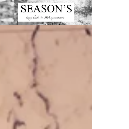
ru
/
en